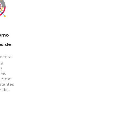
como
es de
mente
ng
m
 viu
 termo
rtantes
e da…