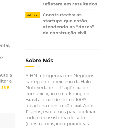
refletem em resultados
Construtechs: as
22 FEV
startups que estão
atendendo as “dores”
da construção civil
ntal,
to
Sobre Nós
autela
A HN Inteligência em Negócios
itar a
carrega o pioneirismo da Halo
e sua
Notoriedade — 1ª agência de
comunicação e marketing do
Brasil a atuar de forma 100%
focada na construção civil. Após
12 anos, evoluímos para acelerar
todo o ecossistema do setor
(construtoras, incorporadoras,