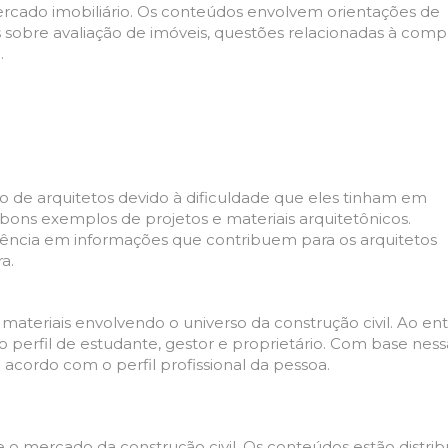
ercado imobiliário. Os conteúdos envolvem orientações de
 sobre avaliação de imóveis, questões relacionadas à comp
.
o de arquitetos devido à dificuldade que eles tinham em
bons exemplos de projetos e materiais arquitetônicos.
ência em informações que contribuem para os arquitetos
a.
materiais envolvendo o universo da construção civil. Ao ent
o perfil de estudante, gestor e proprietário. Com base ness
 acordo com o perfil profissional da pessoa.
 o mercado da construção civil. Os conteúdos estão distrib