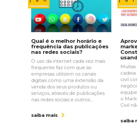
jun
ju
Qual é o melhor horário e
Aprov
frequência das publicações
marke
nas redes sociais?
Const
usan
O uso da internet cada vez mais
Muitas
frequente faz com que as
cadeia
empresas utilizem os canais
civil 
digitais como uma extensão da
negócio
venda dos seus produtos ou
equipe
serviços, através de publicações
o Mark
nas redes sociais e outros…
Civil n
saiba mais
saiba