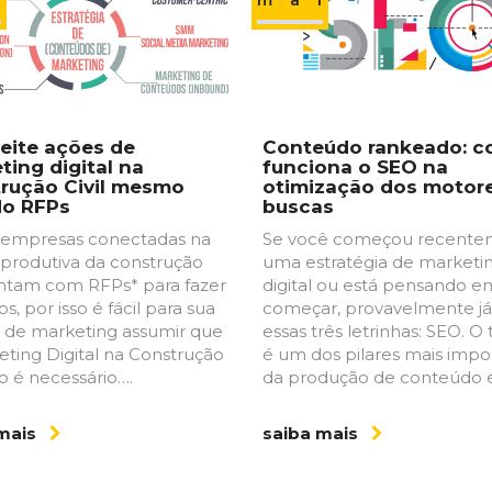
l
maio
eite ações de
Conteúdo rankeado: 
ting digital na
funciona o SEO na
rução Civil mesmo
otimização dos motor
do RFPs
buscas
 empresas conectadas na
Se você começou recente
 produtiva da construção
uma estratégia de marketi
contam com RFPs* para fazer
digital ou está pensando e
s, por isso é fácil para sua
começar, provavelmente já
 de marketing assumir que
essas três letrinhas: SEO. O
eting Digital na Construção
é um dos pilares mais impo
ão é necessário….
da produção de conteúdo 
 mais
saiba mais