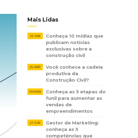
Mais Lidas
Conheça 10 mídias que
25 JAN
publicam notícias ​
exclusivas sobre​ ​a
construção​ ​civil
Você conhece a cadeia
25 ABR
produtiva da
Construção Civil?
Conheça as 5 etapas do
29 MAR
funil para aumentar as
vendas de
empreendimentos
Gestor de Marketing:
21 JUN
conheça as 5
competências que