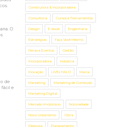
cos.
Construtora & Incorporadora
Consultoria
Cursos e Treinamentos
aria. O
Design
E-book
Engenharia
os
Estratégias
Faça Você Mesmo
Feiras e Eventos
Gestão
Incorporadora
Indústria
Inovação
LIVEs HALO
Marca
do de
Marketing
Marketing de Conteúdo
fácil e
Marketing Digital
Mercado Imobiliário
Notoriedade
Novo Urbanismo
Obra
Pesquisa
Planejamento