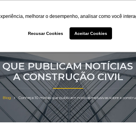
9952-1071
Sistema Halo
experiência, melhorar o desempenho, analisar como você intera
experiência, melhorar o desempenho, analisar como você intera
experiência, melhorar o desempenho, analisar como você intera
Recusar Cookies
Recusar Cookies
Recusar Cookies
Aceitar Cookies
Aceitar Cookies
Aceitar Cookies
mos
Soluções
Clientes
Cases
Blog
QUE PUBLICAM NOTÍCIAS ​
A CONSTRUÇÃO​ ​CIVIL
Blog
Conheça 10 mídias que publicam notícias ​exclusivas sobre​ ​a construçã