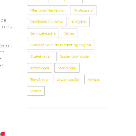
Plano de Marketing
Profissional
 da
Profissional Liberal
Projetos
toras,
Sem categoria
Séries
Sistema Solar do Marketing Digital
setor
om
Stakeholder
Sustentabilidade
o
a!
Tecnologia
Tecnologia
Tendência
Urbanização
Vendas
Vídeos