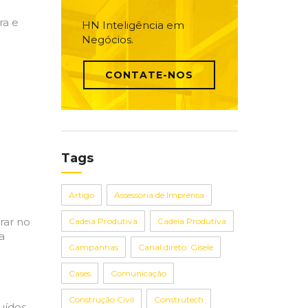
ra e
HN Inteligência em
Negócios.
CONTATE-NOS
Tags
Artigo
Assessoria de Imprensa
rar no
Cadeia Produtiva
Cadeia Produtiva
a
Campanhas
Canal direto: Gisele
Cases
Comunicação
Construção Civil
Construtech
uídos