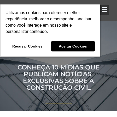
Utilizamos cookies para oferecer melhor
Utilizamos cookies para oferecer melhor
Utilizamos cookies para oferecer melhor
experiência, melhorar o desempenho, analisar
experiência, melhorar o desempenho, analisar
experiência, melhorar o desempenho, analisar
como você interage em nosso site e
como você interage em nosso site e
como você interage em nosso site e
personalizar conteúdo.
personalizar conteúdo.
personalizar conteúdo.
Recusar Cookies
Recusar Cookies
Recusar Cookies
Aceitar Cookies
Aceitar Cookies
Aceitar Cookies
CONHEÇA 10 MÍDIAS QUE
PUBLICAM NOTÍCIAS ​
EXCLUSIVAS SOBRE​ ​A
CONSTRUÇÃO​ ​CIVIL