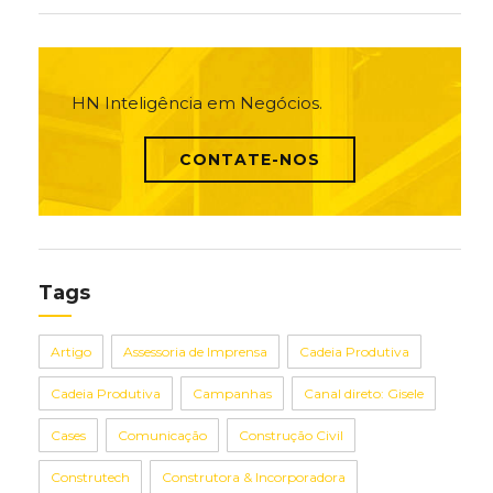
HN Inteligência em Negócios.
CONTATE-NOS
Tags
Artigo
Assessoria de Imprensa
Cadeia Produtiva
Cadeia Produtiva
Campanhas
Canal direto: Gisele
Cases
Comunicação
Construção Civil
Construtech
Construtora & Incorporadora