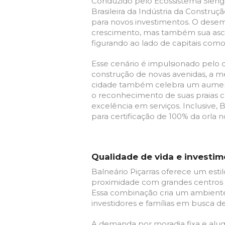
Conduzido pelo Ecossistema Sien
Brasileira da Indústria da Construçã
para novos investimentos. O desem
crescimento, mas também sua asce
figurando ao lado de capitais como 
Esse cenário é impulsionado pelo d
construção de novas avenidas, a m
cidade também celebra um aumen
o reconhecimento de suas praias 
excelência em serviços. Inclusive,
B
para certificação de 100% da orla 
Qualidade de vida e investi
Balneário Piçarras oferece um estil
proximidade com grandes centros 
Essa combinação cria um ambiente 
investidores e famílias em busca d
A demanda por moradia fixa e alu