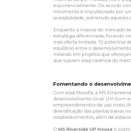
exponencialmente. De acordo c
movimento é impulsionado por um no
acessibilidade, sobretudo aqueles 
Enquanto a maioria do mercado s
estratégia diferenciada, focando n
mas oferta limitada. “O potencial d
equilíbrio entre o desenvolvimento i
mirando em projetos que ofereçam 
que supram essa carência do merc
Fomentando o desenvolvimen
Com essa filosofia, a MS Empreen
desenvolvimento local. Um bom e
empreendimentos de uso misto (Mi
diversificação das plantas baixas no
estabelecimentos, além de estaci
O
MS Riverside UP House
é outro