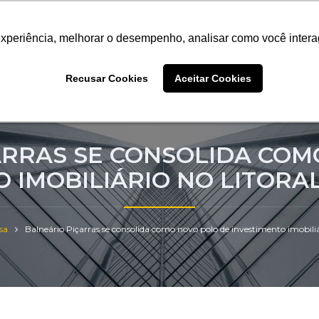
9952-1071
Sistema Halo
experiência, melhorar o desempenho, analisar como você intera
experiência, melhorar o desempenho, analisar como você intera
experiência, melhorar o desempenho, analisar como você intera
Recusar Cookies
Recusar Cookies
Recusar Cookies
Aceitar Cookies
Aceitar Cookies
Aceitar Cookies
mos
Soluções
Clientes
Cases
Blog
ARRAS SE CONSOLIDA COM
 IMOBILIÁRIO NO LITORA
sa
Balneário Piçarras se consolida como novo polo de investimento imobiliá