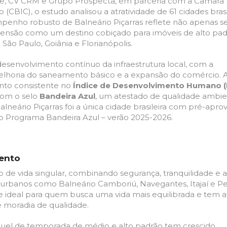
ge, CV CRM e Grupo Prospecta, em parceria com a Câmara
o (CBIC), o estudo analisou a atratividade de 61 cidades brasi
penho robusto de Balneário Piçarras reflete não apenas s
nsão como um destino cobiçado para imóveis de alto pad
São Paulo, Goiânia e Florianópolis.
esenvolvimento contínuo da infraestrutura local, com a
elho
ria do saneamento básico e a expansão do comércio. 
to consistente no
Índice de Desenvolvimento Humano (
com o selo
Bandeira Azul
, um atestado de qualidade ambie
alneário Piçarras foi a única cidade brasileira com pré-apro
no Programa Bandeira Azul – verão 2025-2026.
mento
o de vida singular, combinando segurança, tranquilidade e a
urbanos como Balneário Camboriú, Navegantes, Itajaí e P
ideal para quem busca uma vida mais equilibrada e tem a
e moradia de qualidade.
guel de temporada de médio e alto padrão tem crescido