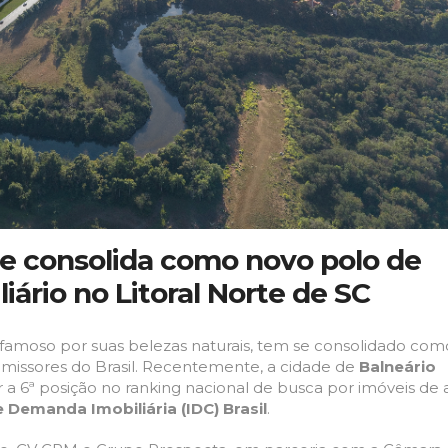
 se consolida como novo polo de
iário no Litoral Norte de SC
 já famoso por suas belezas naturais, tem se consolidado co
omissores do Brasil. Recentemente, a cidade de
Balneário
 a 6ª posição no ranking nacional de busca por imóveis de 
e Demanda Imobiliária (IDC) Brasil
.