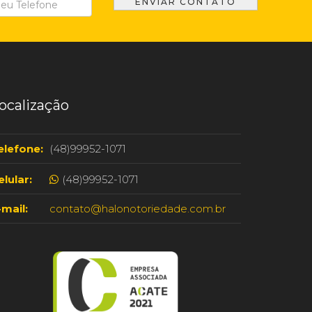
ocalização
elefone:
(48)99952-1071
elular:
(48)99952-1071
-mail:
contato@halonotoriedade.com.br