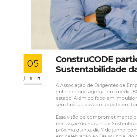
ConstruCODE parti
05
Sustentabilidade d
jun
A Associação de Dirigentes de Emp
entidade que agrega, em média, 8
estado. Além do foco em impulsi
sem fins lucrativos o debate em t
Essa visão de comprometimento com
realização do Fórum de Sustentabi
próxima quinta, dia 7 de junho, co
em celebração ao Dia Mundial do