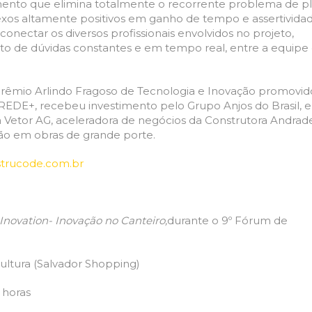
mento que elimina
totalmente o recorrente problema de pl
lexos altamente positivos em ganho de tempo
e assertivida
onectar os diversos profissionais envolvidos no
projeto
,
to de dúvidas constantes e em tempo real,
entre a equipe
rêmio Arlindo Fragoso de Tecnologia e Inovação promovid
EDE+, recebeu investimento pelo Grupo Anjos do Brasil, e
 Vetor AG, aceleradora de negócios da Construtora Andrad
ção em obras de grande porte.
trucode.com.br
novation- Inovação no Canteiro,
durante o 9º Fórum de
 Cultura (Salvador Shopping)
3 horas