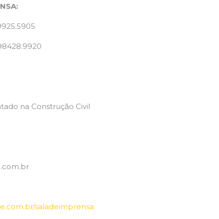
NSA:
9925.5905
 98428.9920
ado na Construção Civil
.com.br
e.com.br/saladeimprensa