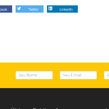
book
Twitter
LinkedIn