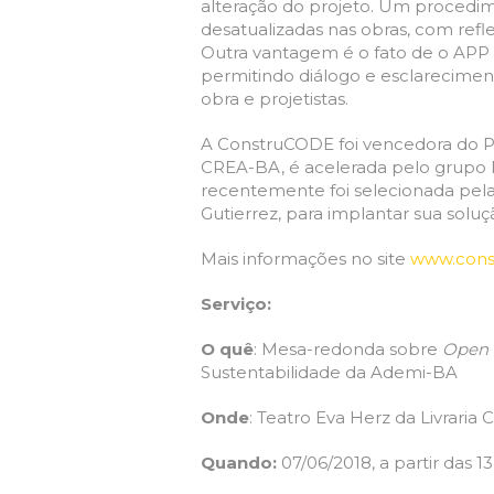
alteração do projeto. Um procedi
desatualizadas nas obras
, com ref
Outra vantagem é o fato de o APP c
permitindo diálogo e esclarecimen
obra e projetistas.
A ConstruCODE foi vencedora do P
CREA-BA, é acelerada pelo grupo R
recentemente foi selecionada pela
Gutierrez, para implantar sua solu
Mais informações no site
www.cons
Serviço:
O quê
: Mesa-redonda sobre
Open I
Sustentabilidade da Ademi-BA
Onde
: Teatro Eva Herz da Livraria
Quando:
07/06/2018, a partir das 1