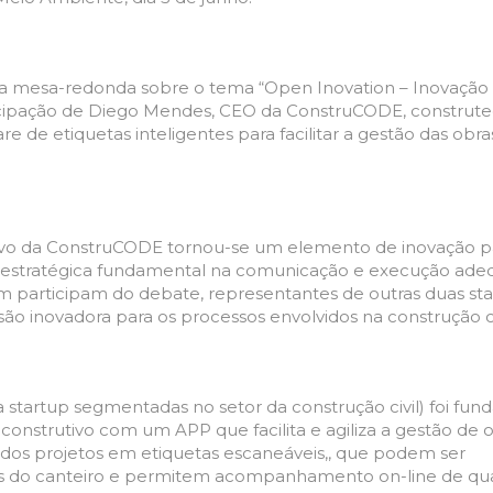
a mesa-redonda sobre o tema “Open Inovation – Inovação
ticipação de Diego Mendes, CEO da ConstruCODE, construt
e de etiquetas inteligentes para facilitar a gestão das obra
ivo da ConstruCODE tornou-se um elemento de inovação p
 estratégica fundamental na comunicação e execução ad
m participam do debate, representantes de outras duas st
ão inovadora para os processos envolvidos na construção civ
a startup segmentadas no setor da construção civil)
foi fun
r construtivo com um
APP
que facilita e agiliza a gestão de 
 dos projetos em etiquetas escaneáveis,, que podem ser
cos do canteiro e permitem acompanhamento on-line de qu