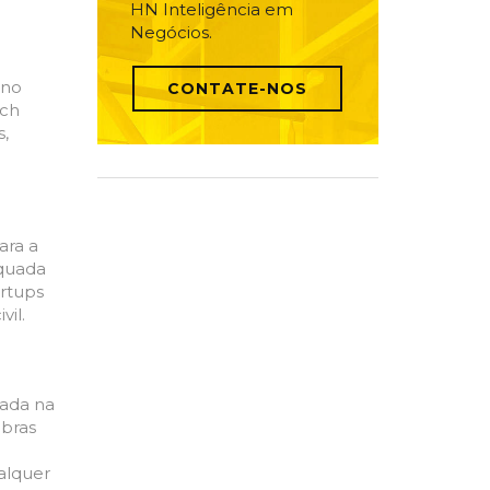
HN Inteligência em
Negócios.
 no
CONTATE-NOS
ech
s,
ara a
equada
artups
il.
dada
na
obras
alquer