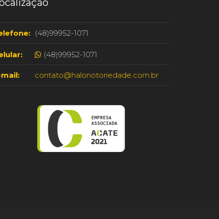
ocalização
elefone:
(48)99952-1071
elular:
(48)99952-1071
-mail:
contato@halonotoriedade.com.br