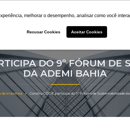
9952-1071
Sistema Halo
experiência, melhorar o desempenho, analisar como você intera
experiência, melhorar o desempenho, analisar como você intera
experiência, melhorar o desempenho, analisar como você intera
Recusar Cookies
Recusar Cookies
Recusar Cookies
Aceitar Cookies
Aceitar Cookies
Aceitar Cookies
mos
Soluções
Clientes
Cases
Blog
TICIPA DO 9º FÓRUM DE 
DA ADEMI BAHIA
a de Imprensa
ConstruCODE participa do 9º Fórum de Sustentabilidade d