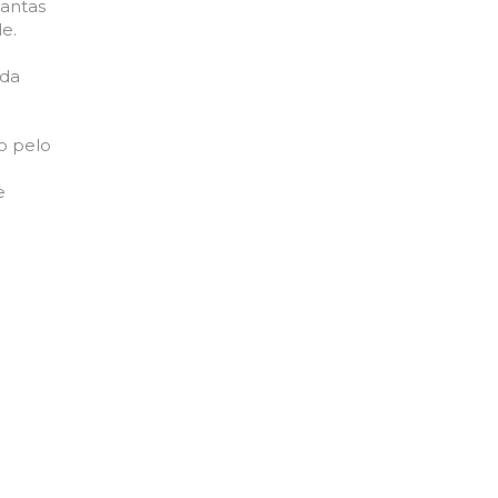
antas
de.
 da
o pelo
e