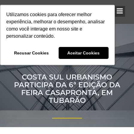
Utilizamos cookies para oferecer melhor
Utilizamos cookies para oferecer melhor
Utilizamos cookies para oferecer melhor
experiência, melhorar o desempenho, analisar
experiência, melhorar o desempenho, analisar
experiência, melhorar o desempenho, analisar
como você interage em nosso site e
como você interage em nosso site e
como você interage em nosso site e
personalizar conteúdo.
personalizar conteúdo.
personalizar conteúdo.
Recusar Cookies
Recusar Cookies
Recusar Cookies
Aceitar Cookies
Aceitar Cookies
Aceitar Cookies
COSTA SUL URBANISMO
PARTICIPA DA 6ª EDIÇÃO DA
FEIRA CASAPRONTA, EM
TUBARÃO