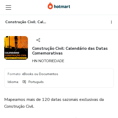
Ir
Ir
Ir
para
para
para
o
o
o
conteúdo
pagamento
rodapé
Construção Civil: Calendário das Datas Comemorativas
principal
Construção Civil: Calendário das Datas
Comemorativas
HN NOTORIEDADE
Formato
:
eBooks ou Documentos
Idioma
:
Português
Mapeamos mais de 120 datas sazonais exclusivas da
Construção Civil.