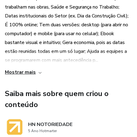
vendas e recursos humanos não vão mais perder tempo
trabalham nas obras, Saúde e Segurança no Trabalho;
procurando as datas em vários sites. Outra vantagem é
Datas institucionais do Setor (ex. Dia da Construção Civil);
poder agendar suas ações de MKT, Vendas ou
É 100% online; Tem duas versões: desktop (para abrir no
Endomarketing com bastante antecedência.
computador) e mobile (para usar no celular); Ebook
bastante visual e intuitivo; Gera economia, pois as datas
Este Guia Prático vai ajudar os usuários a melhorarem seu
engajamento nas redes sociais com posts relacionados
estão reunidas todas em um só lugar; Ajuda as equipes a
com sua área, organizar com mais tempo as ações de
se programarem com mais antecedência p...
endomarketing; e estreitar relacionamento com clientes e
Mostrar mais
parceiros estratégicos.
Versões: desktop (computador) e mobile (smartphones).
Saiba mais sobre quem criou o
conteúdo
HN NOTORIEDADE
5 Ano Hotmarter