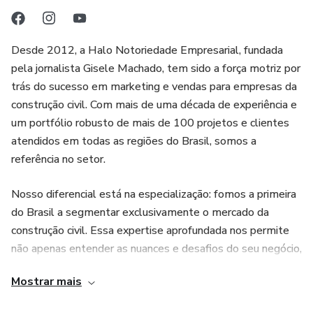
Desde 2012, a Halo Notoriedade Empresarial, fundada
pela jornalista Gisele Machado, tem sido a força motriz por
trás do sucesso em marketing e vendas para empresas da
construção civil. Com mais de uma década de experiência e
um portfólio robusto de mais de 100 projetos e clientes
atendidos em todas as regiões do Brasil, somos a
referência no setor.
Nosso diferencial está na especialização: fomos a primeira
do Brasil a segmentar exclusivamente o mercado da
construção civil. Essa expertise aprofundada nos permite
não apenas entender as nuances e desafios do seu negócio,
mas também antecipar tendências e desenvolver
Mostrar mais
estratégias que geram resultados reais e sustentáveis.