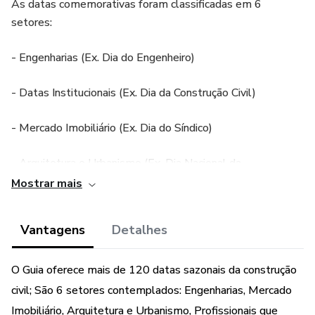
As datas comemorativas foram classificadas em 6
setores:
- Engenharias (Ex. Dia do Engenheiro)
- Datas Institucionais (Ex. Dia da Construção Civil)
- Mercado Imobiliário (Ex. Dia do Síndico)
- Arquitetura e Urbanismo (Ex. Dia Nacional da
Conservação do Solo)
Mostrar mais
- Saúde e Segurança do Trabalho (Ex. Dia Mundial do
Vantagens
Detalhes
Coração)
- Profissionais que atuam nas obras (Ex. Dia do Pedreiro)
O Guia oferece mais de 120 datas sazonais da construção
civil; São 6 setores contemplados: Engenharias, Mercado
Ganho de tempo: profissionais de marketing, publicidade,
Imobiliário, Arquitetura e Urbanismo, Profissionais que