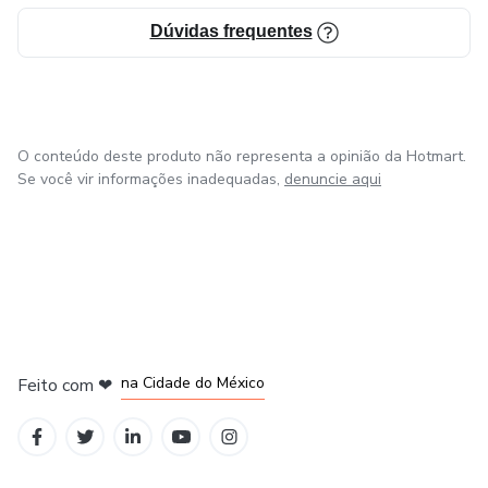
Atendemos uma vasta gama de segmentos, garantindo
Dúvidas frequentes
soluções personalizadas para cada necessidade:
Construtoras e Incorporadoras
Urbanizadoras e Loteadoras
O conteúdo deste produto não representa a opinião da Hotmart.
Se você vir informações inadequadas,
denuncie aqui
Imobiliárias
Construtechs
Indústrias do setor
em Bogotá
em Amsterdam
em Madrid
Empresas de Engenharia
na Cidade do México
Feito com
❤
em Belo Horizonte
Escritórios de Arquitetura, Decoração e Paisagismo
Entidades Setoriais (Sinduscon’s, Seconci etc.)