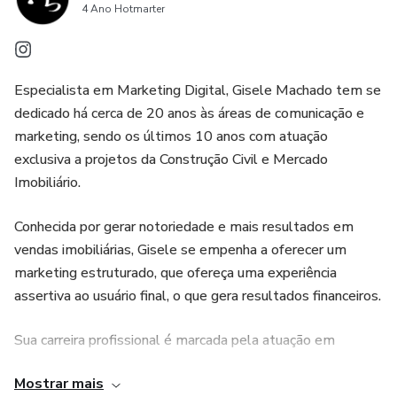
4 Ano Hotmarter
Especialista em Marketing Digital, Gisele Machado tem se
dedicado há cerca de 20 anos às áreas de comunicação e
marketing, sendo os últimos 10 anos com atuação
exclusiva a projetos da Construção Civil e Mercado
Imobiliário.
Conhecida por gerar notoriedade e mais resultados em
vendas imobiliárias, Gisele se empenha a oferecer um
marketing estruturado, que ofereça uma experiência
assertiva ao usuário final, o que gera resultados financeiros.
Sua carreira profissional é marcada pela atuação em
centenas de projetos de comunicação e marketing em
Mostrar mais
grandes empresas e diversas construtechs (startups da