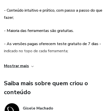
- Conteúdo intuitivo e prático, com passo a passo do que
Não basta apenas criar as personas. Precisa validar!
fazer;
- Maioria das ferramentas são gratuitas.
- As versões pagas oferecem teste gratuito de 7 dias -
indicado no topo de cada ferramenta;
- Todas as ferramentas com links diretos para facilitar o
Mostrar mais
uso;
Saiba mais sobre quem criou o
- Indicação do idioma da ferramenta (maioria em
conteúdo
português);
Gisele Machado