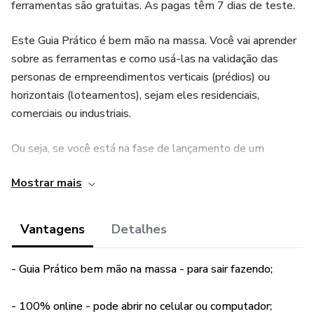
ferramentas são gratuitas. As pagas têm 7 dias de teste.
Este Guia Prático é bem mão na massa. Você vai aprender
sobre as ferramentas e como usá-las na validação das
personas de empreendimentos verticais (prédios) ou
horizontais (loteamentos), sejam eles residenciais,
comerciais ou industriais.
Ou seja, se você está na fase de lançamento de um
empreendimento ou revendo um estoque remanescente, já
Mostrar mais
desenhou as personas mas está em dúvida se elas estão
corretas, e se vão performar nas campanhas de marketing
e vendas, este Guia é fundamental para você.
Vantagens
Detalhes
Ele é direcionado a empresários da construção civil (sócios
- Guia Prático bem mão na massa - para sair fazendo;
proprietários), profissionais de marketing (analistas,
coordenadores e gerentes) e especialistas de vendas
- 100% online - pode abrir no celular ou computador;
(corretores e gestores de imobiliárias).