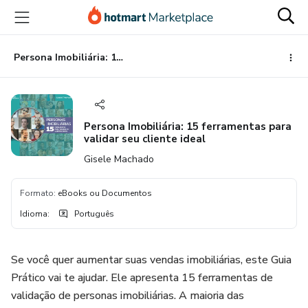
Ir
Ir
Ir
para
para
para
o
o
o
conteúdo
pagamento
rodapé
Persona Imobiliária: 15 ferramentas para validar seu cliente ideal
principal
Persona Imobiliária: 15 ferramentas para
validar seu cliente ideal
Gisele Machado
Formato
:
eBooks ou Documentos
Idioma
:
Português
Se você quer aumentar suas vendas imobiliárias, este Guia
Prático vai te ajudar. Ele apresenta 15 ferramentas de
validação de personas imobiliárias. A maioria das