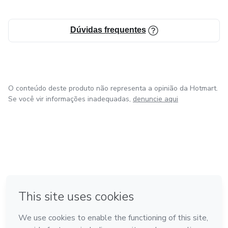
construção civil) em todo Brasil.
Dúvidas frequentes
Gisele Machado é especialista em notoriedade na
construção civil, palestrante, consultora, mentora
empresarial e CEO na Agência Halo Notoriedade.
O conteúdo deste produto não representa a opinião da Hotmart.
Se você vir informações inadequadas,
denuncie aqui
em Bogotá
em Amsterdam
em Madrid
na Cidade do México
Feito com
❤
em Belo Horizonte