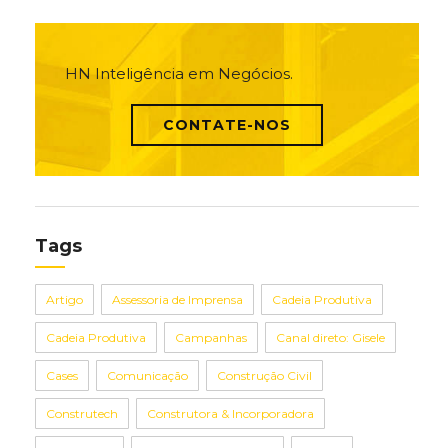
HN Inteligência em Negócios.
CONTATE-NOS
Tags
Artigo
Assessoria de Imprensa
Cadeia Produtiva
Cadeia Produtiva
Campanhas
Canal direto: Gisele
Cases
Comunicação
Construção Civil
Construtech
Construtora & Incorporadora