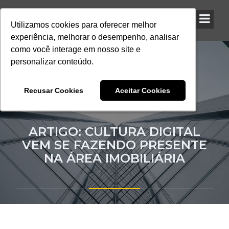
Utilizamos cookies para oferecer melhor
Utilizamos cookies para oferecer melhor
Utilizamos cookies para oferecer melhor
experiência, melhorar o desempenho, analisar
experiência, melhorar o desempenho, analisar
experiência, melhorar o desempenho, analisar
como você interage em nosso site e
como você interage em nosso site e
como você interage em nosso site e
personalizar conteúdo.
personalizar conteúdo.
personalizar conteúdo.
Recusar Cookies
Recusar Cookies
Recusar Cookies
Aceitar Cookies
Aceitar Cookies
Aceitar Cookies
ARTIGO: CULTURA DIGITAL
VEM SE FAZENDO PRESENTE
NA ÁREA IMOBILIÁRIA