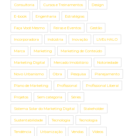
Consultoria
Cursos e Treinamentos
Design
E-book
Engenharia
Estratégias
Faça Você Mesmo
Feiras e Eventos
Gestão
Incorporadora
Indústria
Inovação
LIVEs HALO
Marca
Marketing
Marketing de Conteúdo
Marketing Digital
Mercado Imobiliário
Notoriedade
Novo Urbanismo
Obra
Pesquisa
Planejamento
Plano de Marketing
Profissional
Profissional Liberal
Projetos
Sem categoria
Séries
Sistema Solar do Marketing Digital
Stakeholder
Sustentabilidade
Tecnologia
Tecnologia
Tendência
Urbanização
Vendas
Vídeos