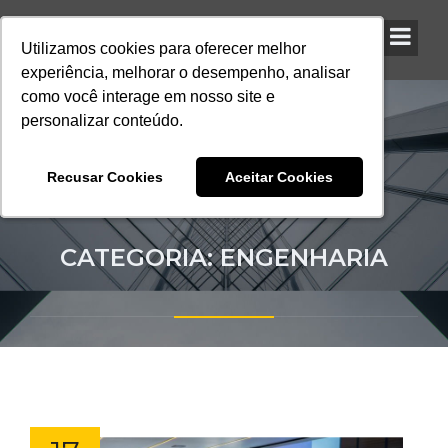
Utilizamos cookies para oferecer melhor
Utilizamos cookies para oferecer melhor
Utilizamos cookies para oferecer melhor
experiência, melhorar o desempenho, analisar
experiência, melhorar o desempenho, analisar
experiência, melhorar o desempenho, analisar
como você interage em nosso site e
como você interage em nosso site e
como você interage em nosso site e
personalizar conteúdo.
personalizar conteúdo.
personalizar conteúdo.
Recusar Cookies
Recusar Cookies
Recusar Cookies
Aceitar Cookies
Aceitar Cookies
Aceitar Cookies
CATEGORIA: ENGENHARIA