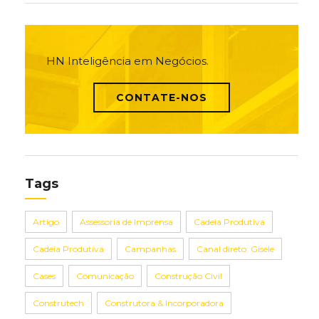
HN Inteligência em Negócios.
CONTATE-NOS
Tags
Artigo
Assessoria de Imprensa
Cadeia Produtiva
Cadeia Produtiva
Campanhas
Canal direto: Gisele
Cases
Comunicação
Construção Civil
Construtech
Construtora & Incorporadora