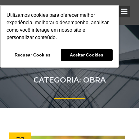
Utilizamos cookies para oferecer melhor
Utilizamos cookies para oferecer melhor
Utilizamos cookies para oferecer melhor
experiência, melhorar o desempenho, analisar
experiência, melhorar o desempenho, analisar
experiência, melhorar o desempenho, analisar
como você interage em nosso site e
como você interage em nosso site e
como você interage em nosso site e
personalizar conteúdo.
personalizar conteúdo.
personalizar conteúdo.
Recusar Cookies
Recusar Cookies
Recusar Cookies
Aceitar Cookies
Aceitar Cookies
Aceitar Cookies
CATEGORIA: OBRA