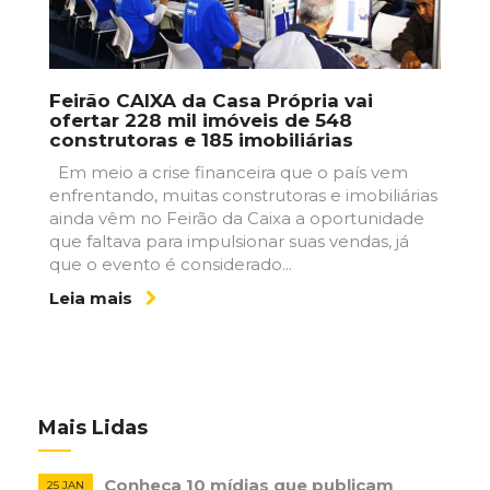
Feirão CAIXA da Casa Própria vai
ofertar 228 mil imóveis de 548
construtoras e 185 imobiliárias
Em meio a crise financeira que o país vem
enfrentando, muitas construtoras e imobiliárias
ainda vêm no Feirão da Caixa a oportunidade
que faltava para impulsionar suas vendas, já
que o evento é considerado...
Leia mais
Mais Lidas
Conheça 10 mídias que publicam
25 JAN