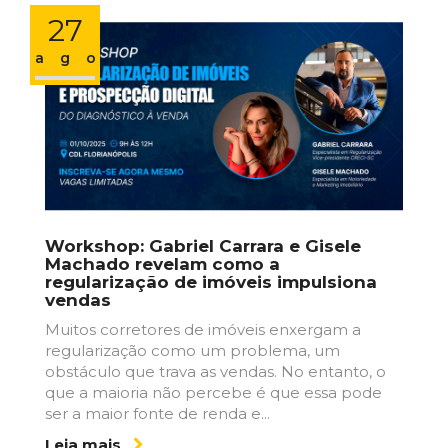
27
ago
Workshop: Gabriel Carrara e Gisele
Machado revelam como a
regularização de imóveis impulsiona
vendas
Muitos corretores de imóveis enxergam a
regularização como um problema, um
obstáculo que trava as vendas. No entanto, o
que a maioria não percebe é que essa pode
ser a maior fonte de renda e...
Leia mais