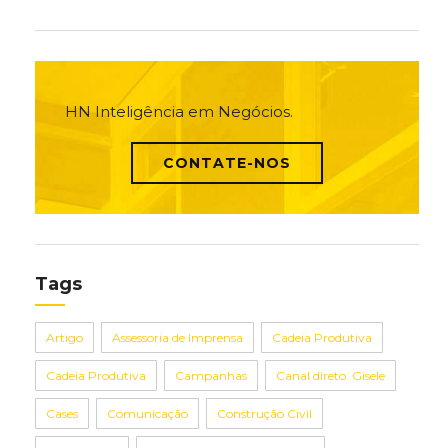
HN Inteligência em Negócios.
CONTATE-NOS
Tags
Artigo
Assessoria de Imprensa
Cadeia Produtiva
Cadeia Produtiva
Campanhas
Canal direto: Gisele
Cases
Comunicação
Construção Civil