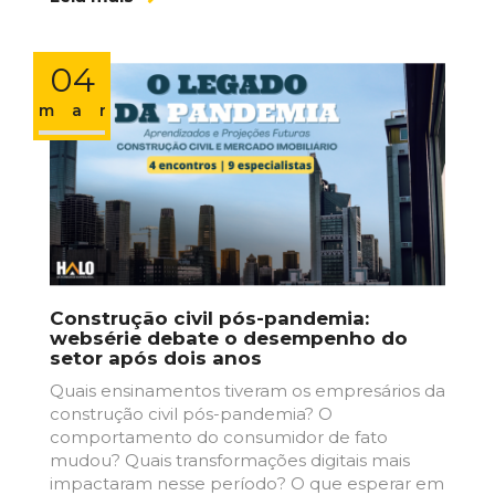
04
mar
Construção civil pós-pandemia:
websérie debate o desempenho do
setor após dois anos
Quais ensinamentos tiveram os empresários da
construção civil pós-pandemia? O
comportamento do consumidor de fato
mudou? Quais transformações digitais mais
impactaram nesse período? O que esperar em