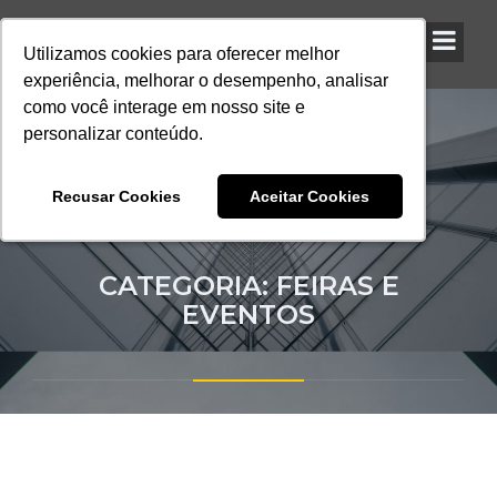
Utilizamos cookies para oferecer melhor
Utilizamos cookies para oferecer melhor
Utilizamos cookies para oferecer melhor
experiência, melhorar o desempenho, analisar
experiência, melhorar o desempenho, analisar
experiência, melhorar o desempenho, analisar
como você interage em nosso site e
como você interage em nosso site e
como você interage em nosso site e
personalizar conteúdo.
personalizar conteúdo.
personalizar conteúdo.
Recusar Cookies
Recusar Cookies
Recusar Cookies
Aceitar Cookies
Aceitar Cookies
Aceitar Cookies
CATEGORIA: FEIRAS E
EVENTOS