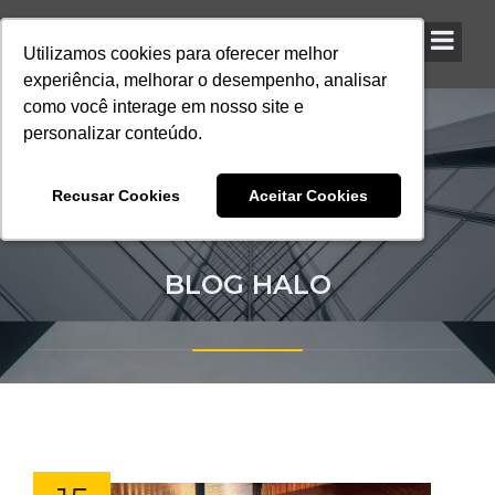
Utilizamos cookies para oferecer melhor
Utilizamos cookies para oferecer melhor
Utilizamos cookies para oferecer melhor
experiência, melhorar o desempenho, analisar
experiência, melhorar o desempenho, analisar
experiência, melhorar o desempenho, analisar
como você interage em nosso site e
como você interage em nosso site e
como você interage em nosso site e
personalizar conteúdo.
personalizar conteúdo.
personalizar conteúdo.
Recusar Cookies
Recusar Cookies
Recusar Cookies
Aceitar Cookies
Aceitar Cookies
Aceitar Cookies
BLOG HALO