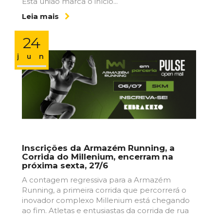
Esta união marca o início...
Leia mais
24
jun
Inscrições da Armazém Running, a
Corrida do Millenium, encerram na
próxima sexta, 27/6
A contagem regressiva para a Armazém
Running, a primeira corrida que percorrerá o
inovador complexo Millenium está chegando
ao fim. Atletas e entusiastas da corrida de rua