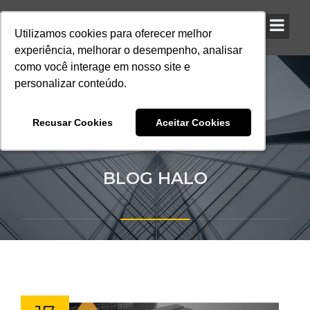
Utilizamos cookies para oferecer melhor
Utilizamos cookies para oferecer melhor
Utilizamos cookies para oferecer melhor
experiência, melhorar o desempenho, analisar
experiência, melhorar o desempenho, analisar
experiência, melhorar o desempenho, analisar
como você interage em nosso site e
como você interage em nosso site e
como você interage em nosso site e
personalizar conteúdo.
personalizar conteúdo.
personalizar conteúdo.
Recusar Cookies
Recusar Cookies
Recusar Cookies
Aceitar Cookies
Aceitar Cookies
Aceitar Cookies
BLOG HALO