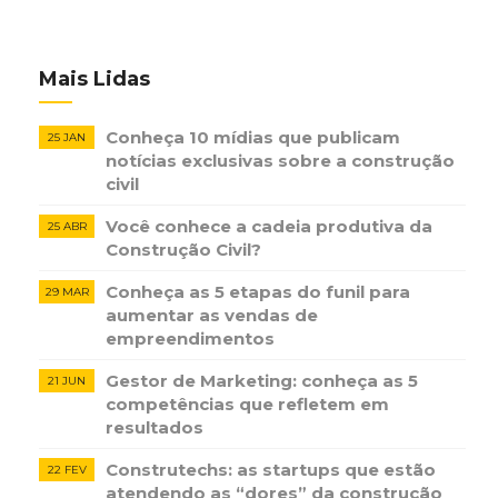
Mais Lidas
Conheça 10 mídias que publicam
25 JAN
notícias ​exclusivas sobre​ ​a construção​ ​
civil
Você conhece a cadeia produtiva da
25 ABR
Construção Civil?
Conheça as 5 etapas do funil para
29 MAR
aumentar as vendas de
empreendimentos
Gestor de Marketing: conheça as 5
21 JUN
competências que refletem em
resultados
Construtechs: as startups que estão
22 FEV
atendendo as “dores” da construção