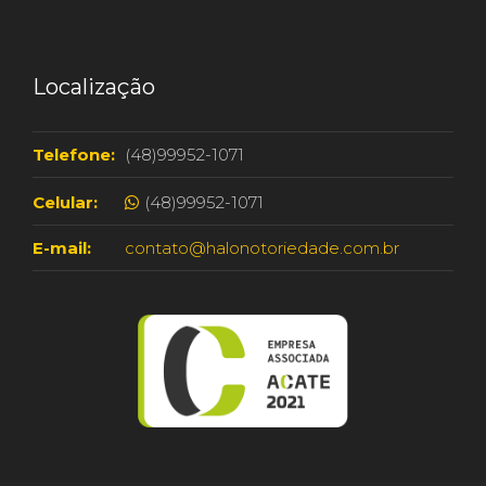
Localização
Telefone:
(48)99952-1071
Celular:
(48)99952-1071
E-mail:
contato@halonotoriedade.com.br