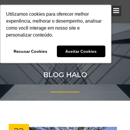
Utilizamos cookies para oferecer melhor
Utilizamos cookies para oferecer melhor
Utilizamos cookies para oferecer melhor
experiência, melhorar o desempenho, analisar
experiência, melhorar o desempenho, analisar
experiência, melhorar o desempenho, analisar
como você interage em nosso site e
como você interage em nosso site e
como você interage em nosso site e
personalizar conteúdo.
personalizar conteúdo.
personalizar conteúdo.
Recusar Cookies
Recusar Cookies
Recusar Cookies
Aceitar Cookies
Aceitar Cookies
Aceitar Cookies
BLOG HALO