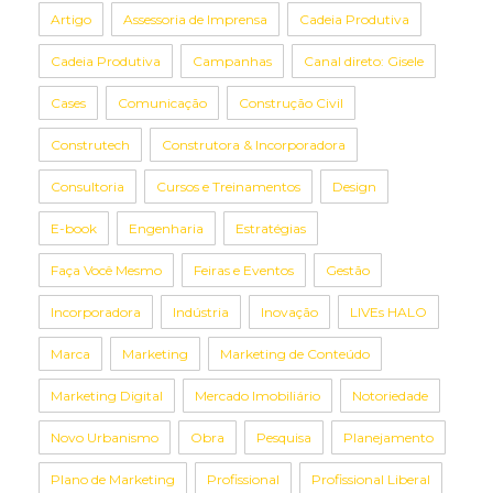
Artigo
Assessoria de Imprensa
Cadeia Produtiva
Cadeia Produtiva
Campanhas
Canal direto: Gisele
Cases
Comunicação
Construção Civil
Construtech
Construtora & Incorporadora
Consultoria
Cursos e Treinamentos
Design
E-book
Engenharia
Estratégias
Faça Você Mesmo
Feiras e Eventos
Gestão
Incorporadora
Indústria
Inovação
LIVEs HALO
Marca
Marketing
Marketing de Conteúdo
Marketing Digital
Mercado Imobiliário
Notoriedade
Novo Urbanismo
Obra
Pesquisa
Planejamento
Plano de Marketing
Profissional
Profissional Liberal