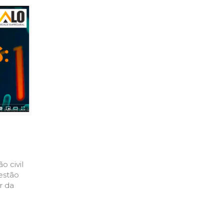
o civil
 estão
r da