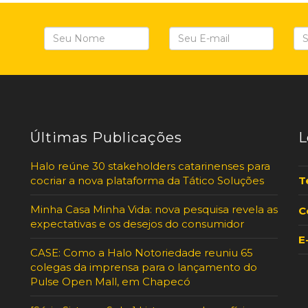
Últimas Publicações
L
Halo reúne 30 stakeholders catarinenses para
cocriar a nova plataforma da Tático Soluções
T
Minha Casa Minha Vida: nova pesquisa revela as
C
expectativas e os desejos do consumidor
E
CASE: Como a Halo Notoriedade reuniu 65
colegas da imprensa para o lançamento do
Pulse Open Mall, em Chapecó