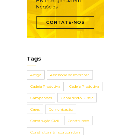
HN Inteligência em
Negócios.
CONTATE-NOS
Tags
Artigo
Assessoria de Imprensa
Cadeia Produtiva
Cadeia Produtiva
Campanhas
Canal direto: Gisele
Cases
Comunicação
Construção Civil
Construtech
Construtora & Incorporadora