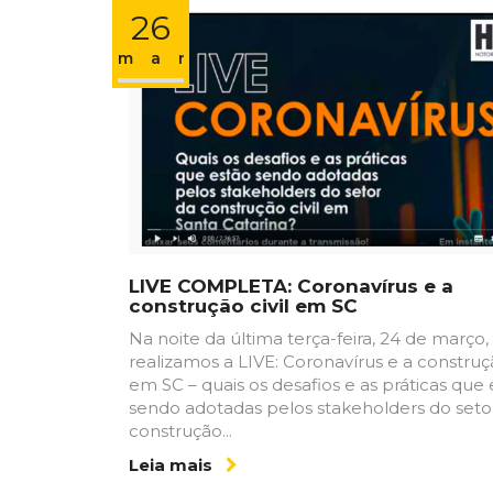
26
mar
LIVE COMPLETA: Coronavírus e a
construção civil em SC
Na noite da última terça-feira, 24 de março,
realizamos a LIVE: Coronavírus e a construçã
em SC – quais os desafios e as práticas que
sendo adotadas pelos stakeholders do seto
construção...
Leia mais