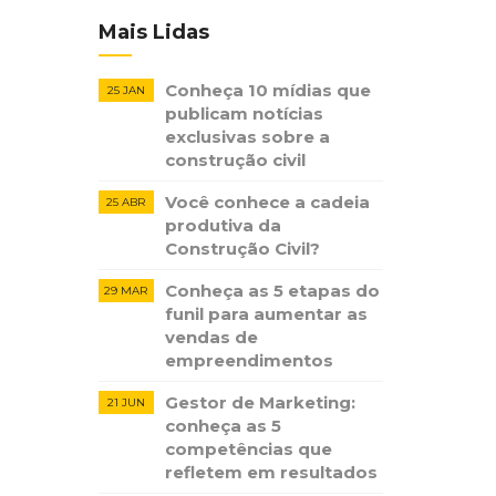
Mais Lidas
Conheça 10 mídias que
25 JAN
publicam notícias ​
exclusivas sobre​ ​a
construção​ ​civil
Você conhece a cadeia
25 ABR
produtiva da
Construção Civil?
Conheça as 5 etapas do
29 MAR
funil para aumentar as
vendas de
empreendimentos
Gestor de Marketing:
21 JUN
conheça as 5
competências que
refletem em resultados