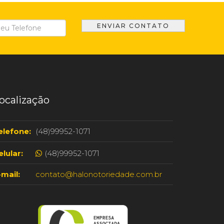
ocalização
elefone:
(48)99952-1071
elular:
(48)99952-1071
-mail:
contato@halonotoriedade.com.br