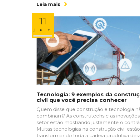
Leia mais
11
jun
Tecnologia: 9 exemplos da constru
civil que você precisa conhecer
Quem disse que construção e tecnologia n
combinam? As construtechs e as inovações
setor estão mostrando justamente o contrár
Muitas tecnologias na construção civil estão
transformando toda a cadeia produtiva des