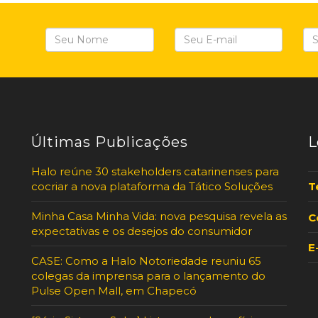
Últimas Publicações
L
Halo reúne 30 stakeholders catarinenses para
cocriar a nova plataforma da Tático Soluções
T
Minha Casa Minha Vida: nova pesquisa revela as
C
expectativas e os desejos do consumidor
E
CASE: Como a Halo Notoriedade reuniu 65
colegas da imprensa para o lançamento do
Pulse Open Mall, em Chapecó