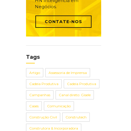
HN Inteligência em
Negócios.
CONTATE-NOS
Tags
Artigo
Assessoria de Imprensa
Cadeia Produtiva
Cadeia Produtiva
Campanhas
Canal direto: Gisele
Cases
Comunicação
Construção Civil
Construtech
Construtora & Incorporadora