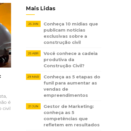
Mais Lidas
Conheça 10 mídias que
25 JAN
publicam notícias ​
exclusivas sobre​ ​a
construção​ ​civil
Você conhece a cadeia
25 ABR
produtiva da
Construção Civil?
:
Conheça as 5 etapas do
29 MAR
funil para aumentar as
vendas de
empreendimentos
sta,
não é
Gestor de Marketing:
21 JUN
civil
conheça as 5
competências que
refletem em resultados