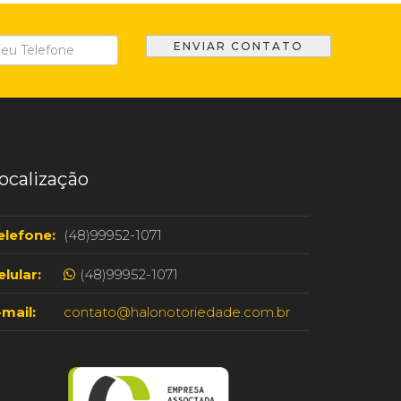
ocalização
elefone:
(48)99952-1071
elular:
(48)99952-1071
-mail:
contato@halonotoriedade.com.br