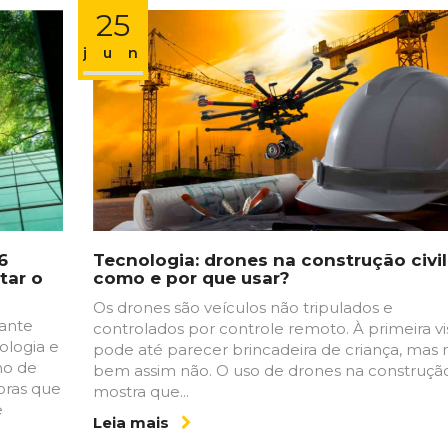
25
jun
6
Tecnologia: drones na construção civil
tar o
como e por que usar?
Os drones são veículos não tripulados e
tante
controlados por controle remoto. À primeira vi
ologia e
pode até parecer brincadeira de criança, mas 
no de
bem assim não. O uso de drones na construção 
oras que
mostra que...
e
Leia mais