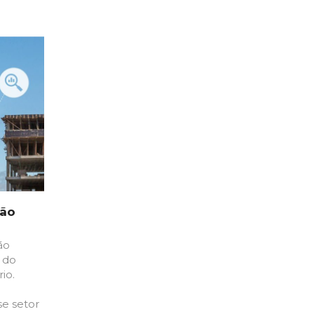
ção
ão
 do
io.
se setor