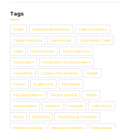
Tags
Artigo
Assessoria de Imprensa
Cadeia Produtiva
Cadeia Produtiva
Campanhas
Canal direto: Gisele
Cases
Comunicação
Construção Civil
Construtech
Construtora & Incorporadora
Consultoria
Cursos e Treinamentos
Design
E-book
Engenharia
Estratégias
Faça Você Mesmo
Feiras e Eventos
Gestão
Incorporadora
Indústria
Inovação
LIVEs HALO
Marca
Marketing
Marketing de Conteúdo
Marketing Digital
Mercado Imobiliário
Notoriedade