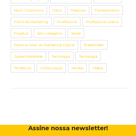
Novo Urbanismo
Obra
Pesquisa
Planejamento
Plano de Marketing
Profissional
Profissional Liberal
Projetos
Sem categoria
Séries
Sistema Solar do Marketing Digital
Stakeholder
Sustentabilidade
Tecnologia
Tecnologia
Tendência
Urbanização
Vendas
Vídeos
Assine nossa newsletter!