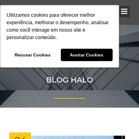
Utilizamos cookies para oferecer melhor
Utilizamos cookies para oferecer melhor
Utilizamos cookies para oferecer melhor
experiência, melhorar o desempenho, analisar
experiência, melhorar o desempenho, analisar
experiência, melhorar o desempenho, analisar
como você interage em nosso site e
como você interage em nosso site e
como você interage em nosso site e
personalizar conteúdo.
personalizar conteúdo.
personalizar conteúdo.
Recusar Cookies
Recusar Cookies
Recusar Cookies
Aceitar Cookies
Aceitar Cookies
Aceitar Cookies
BLOG HALO