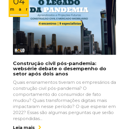
04
mar
Construção civil pós-pandemia:
websérie debate o desempenho do
setor após dois anos
Quais ensinamentos tiveram os empresários da
construção civil pós-pandemia? O
comportamento do consumidor de fato
mudou? Quais transformações digitais mais
impactaram nesse período? O que esperar em
2022? Essas são algumas perguntas que serão
respondidas...
Leia mais