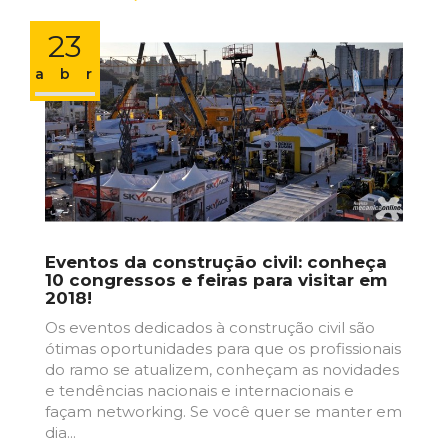
23
abr
Eventos da construção civil: conheça
10 congressos e feiras para visitar em
2018!
Os eventos dedicados à construção civil são
ótimas oportunidades para que os profissionais
do ramo se atualizem, conheçam as novidades
e tendências nacionais e internacionais e
façam networking. Se você quer se manter em
dia...