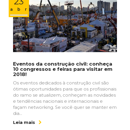
23
abr
Eventos da construção civil: conheça
10 congressos e feiras para visitar em
2018!
Os eventos dedicados à construção civil são
ótimas oportunidades para que os profissionais
do ramo se atualizem, conheçam as novidades
e tendências nacionais e internacionais e
façam networking. Se você quer se manter em
dia...
Leia mais