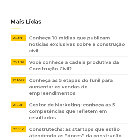
Mais Lidas
Conheça 10 mídias que publicam
25 JAN
notícias ​exclusivas sobre​ ​a construção​ ​
civil
Você conhece a cadeia produtiva da
25 ABR
Construção Civil?
Conheça as 5 etapas do funil para
29 MAR
aumentar as vendas de
empreendimentos
Gestor de Marketing: conheça as 5
21 JUN
competências que refletem em
resultados
Construtechs: as startups que estão
22 FEV
atendendo as “dores” da construção