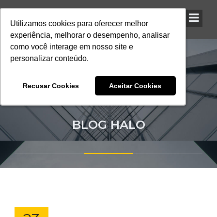
Utilizamos cookies para oferecer melhor
Utilizamos cookies para oferecer melhor
Utilizamos cookies para oferecer melhor
experiência, melhorar o desempenho, analisar
experiência, melhorar o desempenho, analisar
experiência, melhorar o desempenho, analisar
como você interage em nosso site e
como você interage em nosso site e
como você interage em nosso site e
personalizar conteúdo.
personalizar conteúdo.
personalizar conteúdo.
Recusar Cookies
Recusar Cookies
Recusar Cookies
Aceitar Cookies
Aceitar Cookies
Aceitar Cookies
BLOG HALO