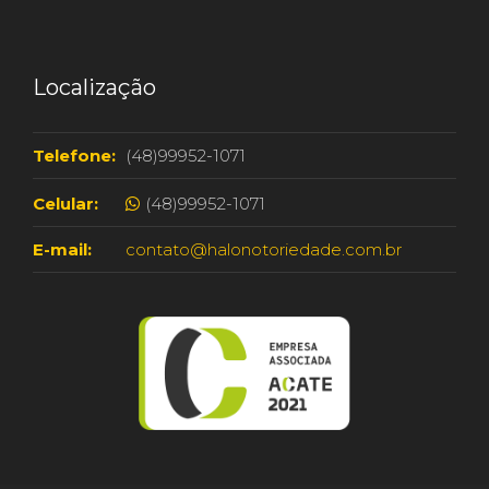
Localização
Telefone:
(48)99952-1071
Celular:
(48)99952-1071
E-mail:
contato@halonotoriedade.com.br