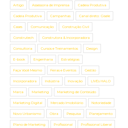
Artigo
Assessoria de Imprensa
Cadeia Produtiva
Cadeia Produtiva
Campanhas
Canal direto: Gisele
Cases
Comunicação
Construção Civil
Construtech
Construtora & Incorporadora
Consultoria
Cursos e Treinamentos
Design
E-book
Engenharia
Estratégias
Faça Você Mesmo
Feiras e Eventos
Gestão
Incorporadora
Indústria
Inovação
LIVEs HALO
Marca
Marketing
Marketing de Conteúdo
Marketing Digital
Mercado Imobiliário
Notoriedade
Novo Urbanismo
Obra
Pesquisa
Planejamento
Plano de Marketing
Profissional
Profissional Liberal