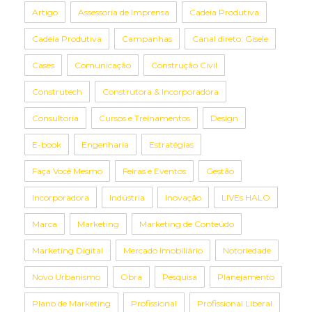
Artigo
Assessoria de Imprensa
Cadeia Produtiva
Cadeia Produtiva
Campanhas
Canal direto: Gisele
Cases
Comunicação
Construção Civil
Construtech
Construtora & Incorporadora
Consultoria
Cursos e Treinamentos
Design
E-book
Engenharia
Estratégias
Faça Você Mesmo
Feiras e Eventos
Gestão
Incorporadora
Indústria
Inovação
LIVEs HALO
Marca
Marketing
Marketing de Conteúdo
Marketing Digital
Mercado Imobiliário
Notoriedade
Novo Urbanismo
Obra
Pesquisa
Planejamento
Plano de Marketing
Profissional
Profissional Liberal