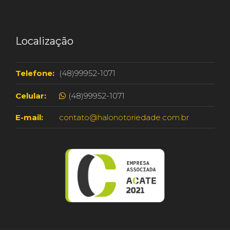
Localização
Telefone:
(48)99952-1071
Celular:
(48)99952-1071
E-mail:
contato@halonotoriedade.com.br