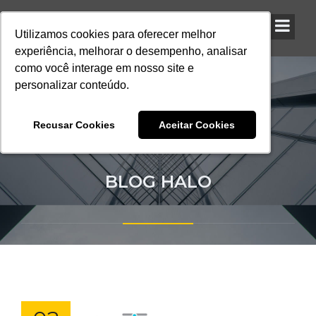
Utilizamos cookies para oferecer melhor
Utilizamos cookies para oferecer melhor
Utilizamos cookies para oferecer melhor
experiência, melhorar o desempenho, analisar
experiência, melhorar o desempenho, analisar
experiência, melhorar o desempenho, analisar
como você interage em nosso site e
como você interage em nosso site e
como você interage em nosso site e
personalizar conteúdo.
personalizar conteúdo.
personalizar conteúdo.
Recusar Cookies
Recusar Cookies
Recusar Cookies
Aceitar Cookies
Aceitar Cookies
Aceitar Cookies
BLOG HALO