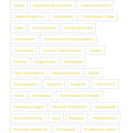
Artigo
Assessoria de Imprensa
Cadeia Produtiva
Cadeia Produtiva
Campanhas
Canal direto: Gisele
Cases
Comunicação
Construção Civil
Construtech
Construtora & Incorporadora
Consultoria
Cursos e Treinamentos
Design
E-book
Engenharia
Estratégias
Faça Você Mesmo
Feiras e Eventos
Gestão
Incorporadora
Indústria
Inovação
LIVEs HALO
Marca
Marketing
Marketing de Conteúdo
Marketing Digital
Mercado Imobiliário
Notoriedade
Novo Urbanismo
Obra
Pesquisa
Planejamento
Plano de Marketing
Profissional
Profissional Liberal