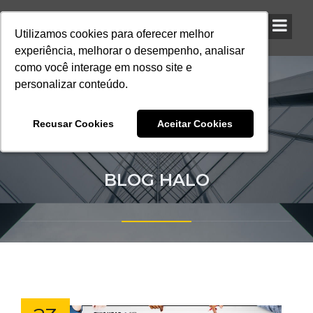
Utilizamos cookies para oferecer melhor
Utilizamos cookies para oferecer melhor
Utilizamos cookies para oferecer melhor
experiência, melhorar o desempenho, analisar
experiência, melhorar o desempenho, analisar
experiência, melhorar o desempenho, analisar
como você interage em nosso site e
como você interage em nosso site e
como você interage em nosso site e
personalizar conteúdo.
personalizar conteúdo.
personalizar conteúdo.
Recusar Cookies
Recusar Cookies
Recusar Cookies
Aceitar Cookies
Aceitar Cookies
Aceitar Cookies
BLOG HALO