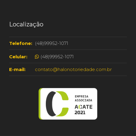
Localização
Telefone:
(48)99952-1071
Celular:
(48)99952-1071
E-mail:
contato@halonotoriedade.com.br