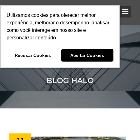
Utilizamos cookies para oferecer melhor
Utilizamos cookies para oferecer melhor
Utilizamos cookies para oferecer melhor
experiência, melhorar o desempenho, analisar
experiência, melhorar o desempenho, analisar
experiência, melhorar o desempenho, analisar
como você interage em nosso site e
como você interage em nosso site e
como você interage em nosso site e
personalizar conteúdo.
personalizar conteúdo.
personalizar conteúdo.
Recusar Cookies
Recusar Cookies
Recusar Cookies
Aceitar Cookies
Aceitar Cookies
Aceitar Cookies
BLOG HALO