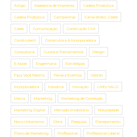
Artigo
Assessoria de Imprensa
Cadeia Produtiva
Cadeia Produtiva
Campanhas
Canal direto: Gisele
Cases
Comunicação
Construção Civil
Construtech
Construtora & Incorporadora
Consultoria
Cursos e Treinamentos
Design
E-book
Engenharia
Estratégias
Faça Você Mesmo
Feiras e Eventos
Gestão
Incorporadora
Indústria
Inovação
LIVEs HALO
Marca
Marketing
Marketing de Conteúdo
Marketing Digital
Mercado Imobiliário
Notoriedade
Novo Urbanismo
Obra
Pesquisa
Planejamento
Plano de Marketing
Profissional
Profissional Liberal