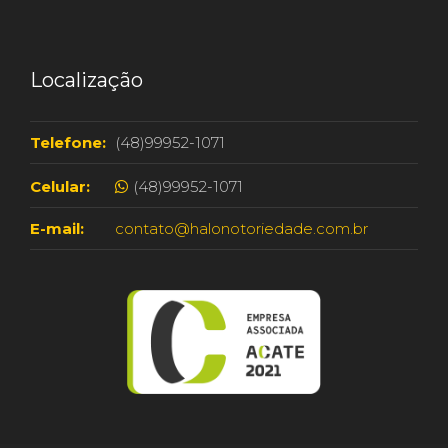
Localização
Telefone:
(48)99952-1071
Celular:
(48)99952-1071
E-mail:
contato@halonotoriedade.com.br