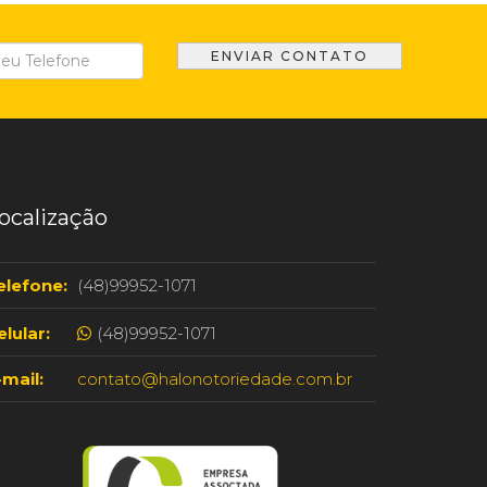
ocalização
elefone:
(48)99952-1071
elular:
(48)99952-1071
-mail:
contato@halonotoriedade.com.br