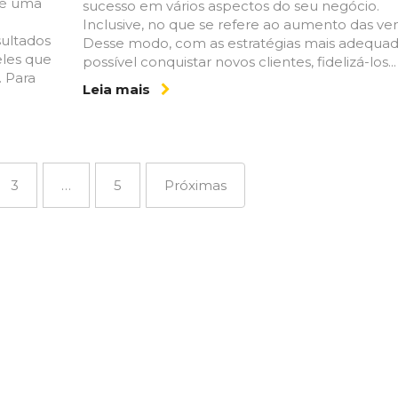
 é uma
sucesso em vários aspectos do seu negócio.
Inclusive, no que se refere ao aumento das ve
sultados
Desse modo, com as estratégias mais adequad
eles que
possível conquistar novos clientes, fidelizá-los...
 Para
Leia mais
3
…
5
Próximas