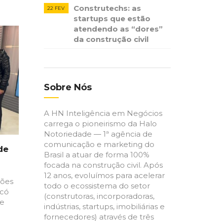
Construtechs: as
22 FEV
startups que estão
atendendo as “dores”
da construção civil
Sobre Nós
A HN Inteligência em Negócios
carrega o pioneirismo da Halo
Notoriedade — 1ª agência de
comunicação e marketing do
de
Brasil a atuar de forma 100%
focada na construção civil. Após
12 anos, evoluímos para acelerar
ções
todo o ecossistema do setor
ecó
(construtoras, incorporadoras,
de
indústrias, startups, imobiliárias e
fornecedores) através de três