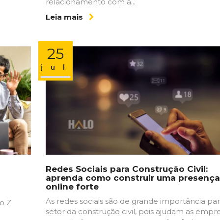
relacionamento com a...
Leia mais
25
jul
Redes Sociais para Construção Civil:
aprenda como construir uma presença
online forte
As redes sociais são de grande importância par
o Z
setor da construção civil, pois ajudam as empr