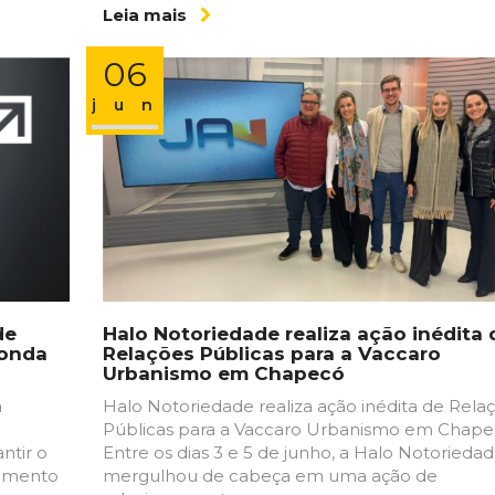
Leia mais
06
jun
de
Halo Notoriedade realiza ação inédita 
 onda
Relações Públicas para a Vaccaro
Urbanismo em Chapecó
a
Halo Notoriedade realiza ação inédita de Rela
Públicas para a Vaccaro Urbanismo em Chap
ntir o
Entre os dias 3 e 5 de junho, a Halo Notorieda
çamento
mergulhou de cabeça em uma ação de