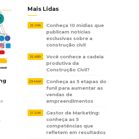
Mais Lidas
Conheça 10 mídias que
25 JAN
publicam notícias ​
exclusivas sobre​ ​a
construção​ ​civil
Você conhece a cadeia
25 ABR
produtiva da
Construção Civil?
ing
Conheça as 5 etapas do
29 MAR
funil para aumentar as
vendas de
empreendimentos
de
Gestor de Marketing:
21 JUN
conheça as 5
e
competências que
refletem em resultados