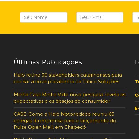
Últimas Publicações
L
Halo reúne 30 stakeholders catarinenses para
cocriar a nova plataforma da Tático Soluções
T
Minha Casa Minha Vida: nova pesquisa revela as
C
expectativas e os desejos do consumidor
E
CASE: Como a Halo Notoriedade reuniu 65
colegas da imprensa para o lançamento do
Pulse Open Mall, em Chapecó