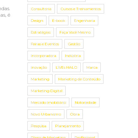
ndas.
Consultoria
Cursos e Treinamentos
as, é
Design
E-book
Engenharia
Estratégias
Faça Você Mesmo
Feiras e Eventos
Gestão
Incorporadora
Indústria
Inovação
LIVEs HALO
Marca
Marketing
Marketing de Conteúdo
Marketing Digital
Mercado Imobiliário
Notoriedade
Novo Urbanismo
Obra
Pesquisa
Planejamento
Plano de Marketing
Profissional