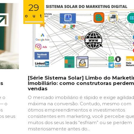
29
out
[Série Sistema Solar] Limbo do Market
as
Imobiliário: como construtoras perdem
vendas
e o
O mercado imobiliário é rápido e exige agilida
 — o
máxima na conversão. Contudo, mesmo com
os
ótimos empreendimentos e investimentos
os seus
consistentes em marketing, você percebe qu
muitos dos seus leads “esfriam” ou se perdem
misteriosamente antes do...