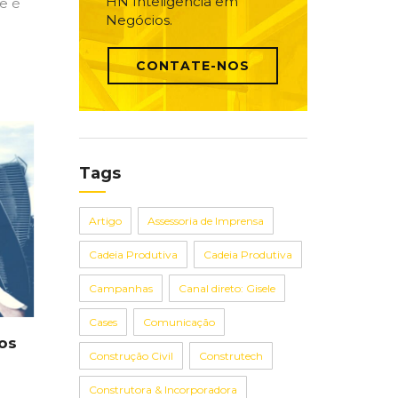
HN Inteligência em
e é
Negócios.
CONTATE-NOS
Tags
Artigo
Assessoria de Imprensa
Cadeia Produtiva
Cadeia Produtiva
Campanhas
Canal direto: Gisele
Cases
Comunicação
os
Construção Civil
Construtech
Construtora & Incorporadora