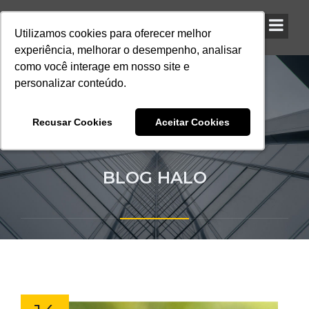
Utilizamos cookies para oferecer melhor
Utilizamos cookies para oferecer melhor
Utilizamos cookies para oferecer melhor
experiência, melhorar o desempenho, analisar
experiência, melhorar o desempenho, analisar
experiência, melhorar o desempenho, analisar
como você interage em nosso site e
como você interage em nosso site e
como você interage em nosso site e
personalizar conteúdo.
personalizar conteúdo.
personalizar conteúdo.
Recusar Cookies
Recusar Cookies
Recusar Cookies
Aceitar Cookies
Aceitar Cookies
Aceitar Cookies
BLOG HALO