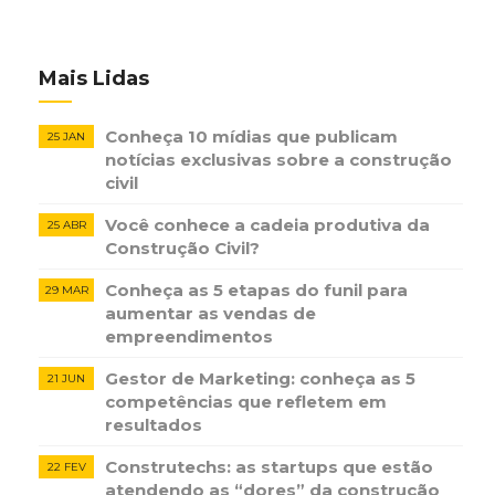
Mais Lidas
Conheça 10 mídias que publicam
25 JAN
notícias ​exclusivas sobre​ ​a construção​ ​
civil
Você conhece a cadeia produtiva da
25 ABR
Construção Civil?
Conheça as 5 etapas do funil para
29 MAR
aumentar as vendas de
empreendimentos
Gestor de Marketing: conheça as 5
21 JUN
competências que refletem em
resultados
Construtechs: as startups que estão
22 FEV
atendendo as “dores” da construção