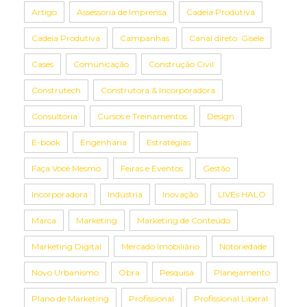
Artigo
Assessoria de Imprensa
Cadeia Produtiva
Cadeia Produtiva
Campanhas
Canal direto: Gisele
Cases
Comunicação
Construção Civil
Construtech
Construtora & Incorporadora
Consultoria
Cursos e Treinamentos
Design
E-book
Engenharia
Estratégias
Faça Você Mesmo
Feiras e Eventos
Gestão
Incorporadora
Indústria
Inovação
LIVEs HALO
Marca
Marketing
Marketing de Conteúdo
Marketing Digital
Mercado Imobiliário
Notoriedade
Novo Urbanismo
Obra
Pesquisa
Planejamento
Plano de Marketing
Profissional
Profissional Liberal