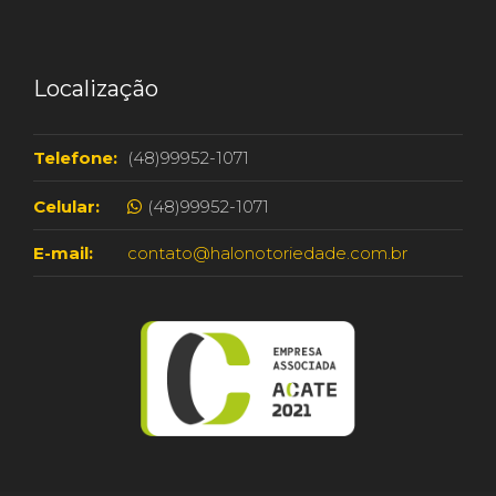
Localização
Telefone:
(48)99952-1071
Celular:
(48)99952-1071
E-mail:
contato@halonotoriedade.com.br