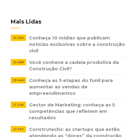
Mais Lidas
Conheça 10 mídias que publicam
25 JAN
notícias ​exclusivas sobre​ ​a construção​ ​
civil
Você conhece a cadeia produtiva da
25 ABR
Construção Civil?
Conheça as 5 etapas do funil para
29 MAR
aumentar as vendas de
empreendimentos
Gestor de Marketing: conheça as 5
21 JUN
competências que refletem em
resultados
Construtechs: as startups que estão
22 FEV
atendendo as “dores” da construção