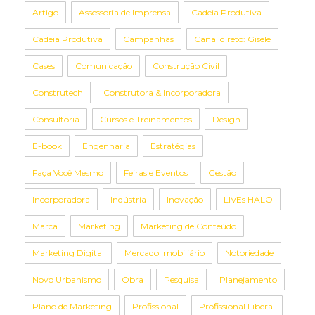
Artigo
Assessoria de Imprensa
Cadeia Produtiva
Cadeia Produtiva
Campanhas
Canal direto: Gisele
Cases
Comunicação
Construção Civil
Construtech
Construtora & Incorporadora
Consultoria
Cursos e Treinamentos
Design
E-book
Engenharia
Estratégias
Faça Você Mesmo
Feiras e Eventos
Gestão
Incorporadora
Indústria
Inovação
LIVEs HALO
Marca
Marketing
Marketing de Conteúdo
Marketing Digital
Mercado Imobiliário
Notoriedade
Novo Urbanismo
Obra
Pesquisa
Planejamento
Plano de Marketing
Profissional
Profissional Liberal