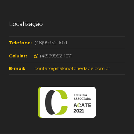
Localização
Telefone:
(48)99952-1071
Celular:
(48)99952-1071
E-mail:
contato@halonotoriedade.com.br