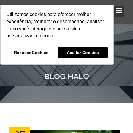
Utilizamos cookies para oferecer melhor
Utilizamos cookies para oferecer melhor
Utilizamos cookies para oferecer melhor
experiência, melhorar o desempenho, analisar
experiência, melhorar o desempenho, analisar
experiência, melhorar o desempenho, analisar
como você interage em nosso site e
como você interage em nosso site e
como você interage em nosso site e
personalizar conteúdo.
personalizar conteúdo.
personalizar conteúdo.
Recusar Cookies
Recusar Cookies
Recusar Cookies
Aceitar Cookies
Aceitar Cookies
Aceitar Cookies
BLOG HALO