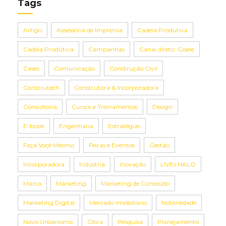
Tags
Artigo
Assessoria de Imprensa
Cadeia Produtiva
Cadeia Produtiva
Campanhas
Canal direto: Gisele
Cases
Comunicação
Construção Civil
Construtech
Construtora & Incorporadora
Consultoria
Cursos e Treinamentos
Design
E-book
Engenharia
Estratégias
Faça Você Mesmo
Feiras e Eventos
Gestão
Incorporadora
Indústria
Inovação
LIVEs HALO
Marca
Marketing
Marketing de Conteúdo
Marketing Digital
Mercado Imobiliário
Notoriedade
Novo Urbanismo
Obra
Pesquisa
Planejamento