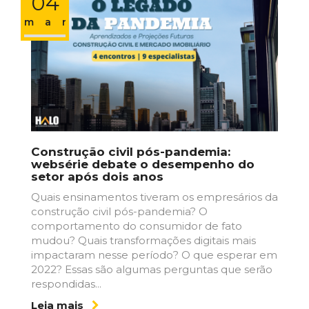
04
mar
Construção civil pós-pandemia:
websérie debate o desempenho do
setor após dois anos
Quais ensinamentos tiveram os empresários da
construção civil pós-pandemia? O
comportamento do consumidor de fato
mudou? Quais transformações digitais mais
impactaram nesse período? O que esperar em
2022? Essas são algumas perguntas que serão
respondidas...
Leia mais