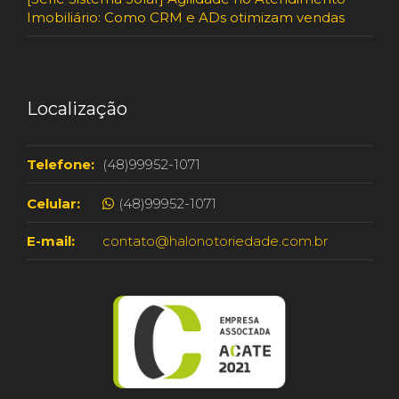
Imobiliário: Como CRM e ADs otimizam vendas
Localização
Telefone:
(48)99952-1071
Celular:
(48)99952-1071
E-mail:
contato@halonotoriedade.com.br