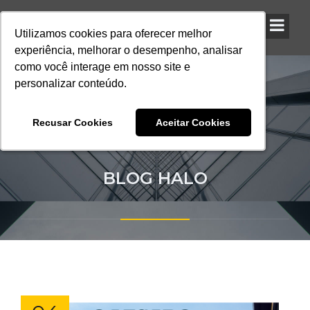
Utilizamos cookies para oferecer melhor
Utilizamos cookies para oferecer melhor
Utilizamos cookies para oferecer melhor
experiência, melhorar o desempenho, analisar
experiência, melhorar o desempenho, analisar
experiência, melhorar o desempenho, analisar
como você interage em nosso site e
como você interage em nosso site e
como você interage em nosso site e
personalizar conteúdo.
personalizar conteúdo.
personalizar conteúdo.
Recusar Cookies
Recusar Cookies
Recusar Cookies
Aceitar Cookies
Aceitar Cookies
Aceitar Cookies
BLOG HALO