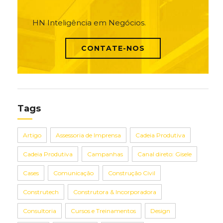
HN Inteligência em Negócios.
CONTATE-NOS
Tags
Artigo
Assessoria de Imprensa
Cadeia Produtiva
Cadeia Produtiva
Campanhas
Canal direto: Gisele
Cases
Comunicação
Construção Civil
Construtech
Construtora & Incorporadora
Consultoria
Cursos e Treinamentos
Design