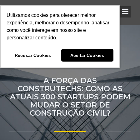
Utilizamos cookies para oferecer melhor
Utilizamos cookies para oferecer melhor
Utilizamos cookies para oferecer melhor
experiência, melhorar o desempenho, analisar
experiência, melhorar o desempenho, analisar
experiência, melhorar o desempenho, analisar
como você interage em nosso site e
como você interage em nosso site e
como você interage em nosso site e
personalizar conteúdo.
personalizar conteúdo.
personalizar conteúdo.
Recusar Cookies
Recusar Cookies
Recusar Cookies
Aceitar Cookies
Aceitar Cookies
Aceitar Cookies
A FORÇA DAS
CONSTRUTECHS: COMO AS
ATUAIS 300 STARTUPS PODEM
MUDAR O SETOR DE
CONSTRUÇÃO CIVIL?