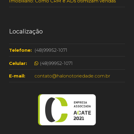
Imobiliário: Como CRM e ADs otimizam vendas
Localização
Telefone:
(48)99952-1071
Celular:
(48)99952-1071
E-mail:
contato@halonotoriedade.com.br