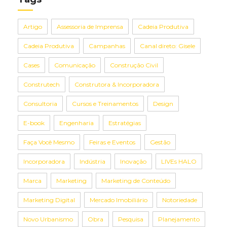
Artigo
Assessoria de Imprensa
Cadeia Produtiva
Cadeia Produtiva
Campanhas
Canal direto: Gisele
Cases
Comunicação
Construção Civil
Construtech
Construtora & Incorporadora
Consultoria
Cursos e Treinamentos
Design
E-book
Engenharia
Estratégias
Faça Você Mesmo
Feiras e Eventos
Gestão
Incorporadora
Indústria
Inovação
LIVEs HALO
Marca
Marketing
Marketing de Conteúdo
Marketing Digital
Mercado Imobiliário
Notoriedade
Novo Urbanismo
Obra
Pesquisa
Planejamento