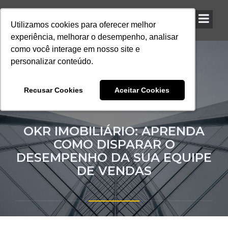
Utilizamos cookies para oferecer melhor
Utilizamos cookies para oferecer melhor
Utilizamos cookies para oferecer melhor
experiência, melhorar o desempenho, analisar
experiência, melhorar o desempenho, analisar
experiência, melhorar o desempenho, analisar
como você interage em nosso site e
como você interage em nosso site e
como você interage em nosso site e
personalizar conteúdo.
personalizar conteúdo.
personalizar conteúdo.
Recusar Cookies
Recusar Cookies
Recusar Cookies
Aceitar Cookies
Aceitar Cookies
Aceitar Cookies
OKR IMOBILIÁRIO: APRENDA
COMO DISPARAR O
DESEMPENHO DA SUA EQUIPE
DE VENDAS