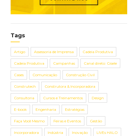
Tags
Artigo
Assessoria de Imprensa
Cadeia Produtiva
Cadeia Produtiva
Campanhas
Canal direto: Gisele
Cases
Comunicação
Construção Civil
Construtech
Construtora & Incorporadora
Consultoria
Cursos e Treinamentos
Design
E-book
Engenharia
Estratégias
Faça Você Mesmo
Feiras e Eventos
Gestão
Incorporadora
Indústria
Inovação
LIVEs HALO