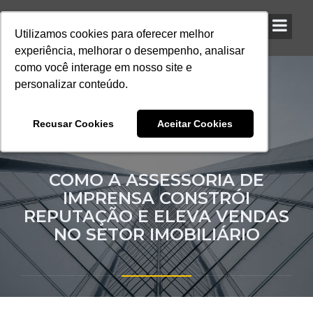
Utilizamos cookies para oferecer melhor
Utilizamos cookies para oferecer melhor
Utilizamos cookies para oferecer melhor
experiência, melhorar o desempenho, analisar
experiência, melhorar o desempenho, analisar
experiência, melhorar o desempenho, analisar
como você interage em nosso site e
como você interage em nosso site e
como você interage em nosso site e
personalizar conteúdo.
personalizar conteúdo.
personalizar conteúdo.
Recusar Cookies
Recusar Cookies
Recusar Cookies
Aceitar Cookies
Aceitar Cookies
Aceitar Cookies
COMO A ASSESSORIA DE
IMPRENSA CONSTRÓI
REPUTAÇÃO E ELEVA VENDAS
NO SETOR IMOBILIÁRIO