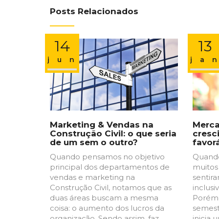
Posts Relacionados
14
13
jun
ja
Marketing & Vendas na
Merca
Construção Civil: o que seria
cresc
de um sem o outro?
favor
Quando pensamos no objetivo
Quand
principal dos departamentos de
muitos
vendas e marketing na
sentir
Construção Civil, notamos que as
inclusi
duas áreas buscam a mesma
Porém,
coisa: o aumento dos lucros da
semest
organização. Sendo assim, faz
inicia