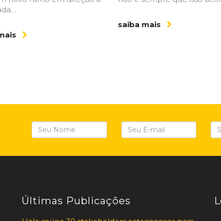
ada…
saiba mais
 mais
Últimas Publicações
L