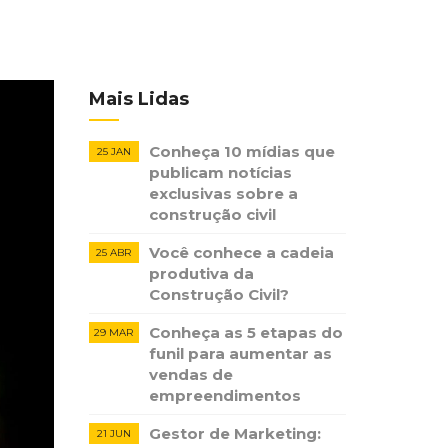
Mais Lidas
Conheça 10 mídias que
25 JAN
publicam notícias ​
exclusivas sobre​ ​a
construção​ ​civil
Você conhece a cadeia
25 ABR
produtiva da
Construção Civil?
Conheça as 5 etapas do
29 MAR
funil para aumentar as
vendas de
empreendimentos
Gestor de Marketing:
21 JUN