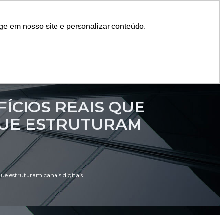
ge em nosso site e personalizar conteúdo.
ge em nosso site e personalizar conteúdo.
ge em nosso site e personalizar conteúdo.
Conteúdo Rico
Contato
Início
FÍCIOS REAIS QUE
QUE ESTRUTURAM
que estruturam canais digitais