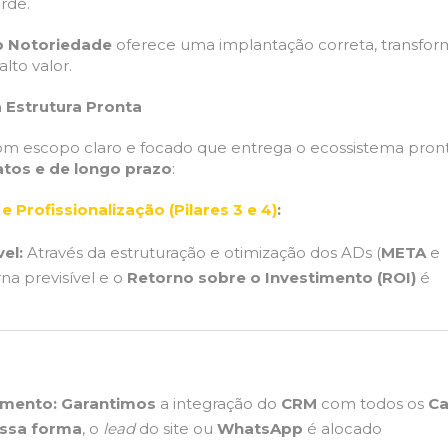
rde.
o Notoriedade
oferece uma implantação correta, transfo
lto valor.
a Estrutura Pronta
om escopo claro e focado que entrega o ecossistema pron
atos e de longo prazo
:
e Profissionalização (Pilares 3 e 4)
:
el:
Através da estruturação e otimização dos ADs (
META
e
na previsível e o
Retorno sobre o Investimento (ROI)
é
imento:
Garantimos
a integração do
CRM
com todos os
Ca
ssa forma
, o
lead
do site ou
WhatsApp
é alocado