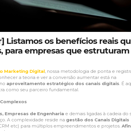
r] Listamos os benefícios reais q
, para empresas que estruturam
o Marketing Digital
, nossa metodologia de ponta e regist
conhecer a teoria e ver a conversão aumentar está na
 no
aproveitamento estratégico dos canais digitais
. É a
ra como seu parceiro fundamental.
s Complexos
s, Empresas de Engenharia
e demais ligadas à cadeia do s
o. A complexidade reside na
gestão dos Canais Digitais
, CRM etc) para múltiplos empreendimentos e projetos.
Afin