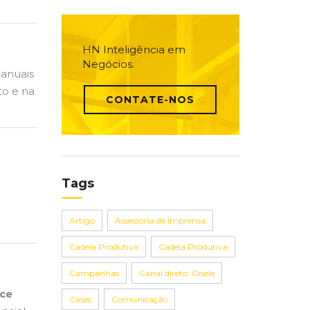
HN Inteligência em
Negócios.
anuais
to e na
CONTATE-NOS
Tags
Artigo
Assessoria de Imprensa
Cadeia Produtiva
Cadeia Produtiva
Campanhas
Canal direto: Gisele
ce
Cases
Comunicação