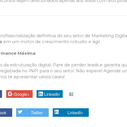
recursos sejam direcionados apenas aos
leads
com alto pote
profissionalização definitiva do seu setor de Marketing Digita
is
em um motor de crescimento robusto e ágil.
formance Máxima
s da estruturação digital. Pare de perder leads e garanta q
egistrada no INPI para o seu setor. Não espere! Agende um
s te apresentar vários cases!
Google+
LinkedIn
E-mail
ook
Twitter
LinkedIn