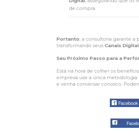
Digital
, assegurando que os 
de compra.
Portanto
, a consultoria garante a 
transformando seus
Canais Digita
Seu Próximo Passo para a Per
Está na hora de colher os benefício
empresa use a única metodologia r
e venha conversar conosco. Podemo
Facebook
Faceb