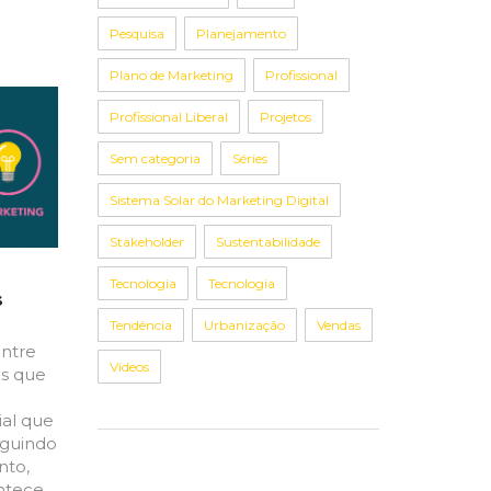
Pesquisa
Planejamento
Plano de Marketing
Profissional
Profissional Liberal
Projetos
Sem categoria
Séries
Sistema Solar do Marketing Digital
Stakeholder
Sustentabilidade
Tecnologia
Tecnologia
s
Tendência
Urbanização
Vendas
entre
Vídeos
os que
ial que
eguindo
nto,
ontece…