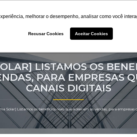
9952-1071
Sistema Halo
experiência, melhorar o desempenho, analisar como você intera
experiência, melhorar o desempenho, analisar como você intera
experiência, melhorar o desempenho, analisar como você intera
Recusar Cookies
Recusar Cookies
Recusar Cookies
Aceitar Cookies
Aceitar Cookies
Aceitar Cookies
mos
Soluções
Clientes
Cases
Blog
SOLAR] LISTAMOS OS BENE
ENDAS, PARA EMPRESAS 
CANAIS DIGITAIS
ema Solar] Listamos os benefícios reais que aceleram as vendas, para empresas 