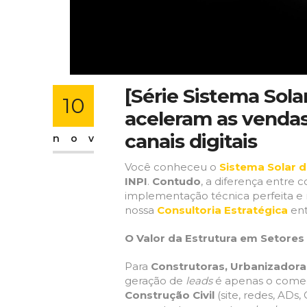
[Série Sistema Sola
10
aceleram as vendas
canais digitais
nov
Você conheceu o
Sistema Solar d
INPI
.
Contudo
, a diferença entre 
implementação técnica perfeita e
nossa
Consultoria Estratégica
ent
O Valor da Estrutura em Setore
Para
Construtoras, Urbanizadora
geração de
leads
é apenas o começ
Construção Civil
(site, redes, ADs