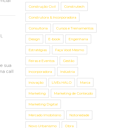
ncial
Construção Civil
Construtech
Construtora & Incorporadora
Consultoria
Cursos e Treinamentos
l,
Design
E-book
Engenharia
Estratégias
Faça Você Mesmo
Feiras e Eventos
Gestão
ue sua
a call
Incorporadora
Indústria
Inovação
LIVEs HALO
Marca
Marketing
Marketing de Conteúdo
Marketing Digital
Mercado Imobiliário
Notoriedade
Novo Urbanismo
Obra