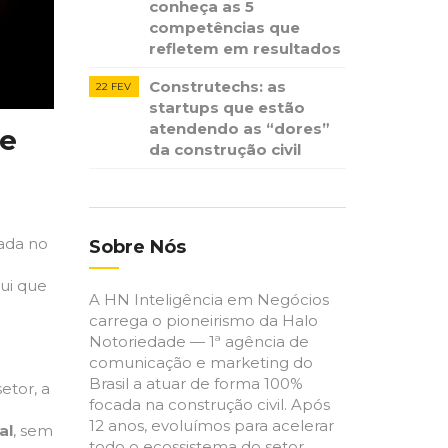
conheça as 5
competências que
refletem em resultados
Construtechs: as
22 FEV
startups que estão
atendendo as “dores”
ue
da construção civil
rada no
Sobre Nós
qui que
A HN Inteligência em Negócios
carrega o pioneirismo da Halo
Notoriedade — 1ª agência de
comunicação e marketing do
Brasil a atuar de forma 100%
etor, a
focada na construção civil. Após
12 anos, evoluímos para acelerar
al
, sem
todo o ecossistema do setor