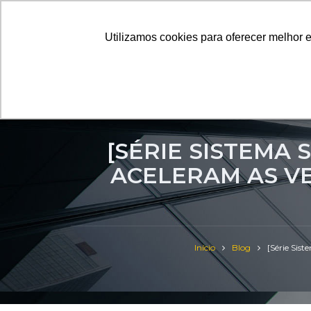
Florianópolis / SC
(48)99952-1071
(48)9
Utilizamos cookies para oferecer melhor 
Utilizamos cookies para oferecer melhor 
Utilizamos cookies para oferecer melhor 
Quem So
[SÉRIE SISTEMA 
ACELERAM AS V
Início
Blog
[Série Sist