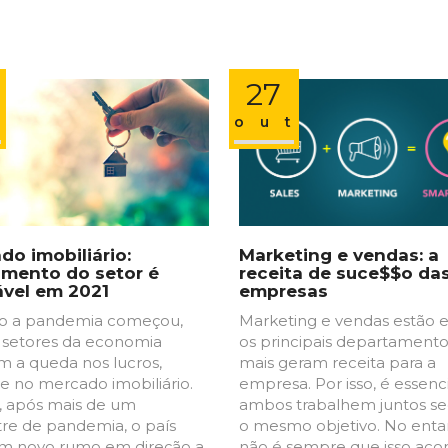
27
n
out
do imobiliário:
Marketing e vendas: a
imento do setor é
receita de suce$$o da
ável em 2021
empresas
o a pandemia começou,
Marketing e vendas estão 
 setores da economia
os principais departament
am a queda nos lucros,
mais geram receita para a
ve no mercado imobiliário.
empresa. Por isso, é essenc
 após mais de um
ambos trabalhem juntos s
re de pandemia, o país
o mesmo objetivo. No enta
 um novo rumo em direção a
não é sempre que isso ac