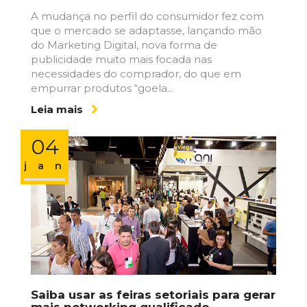
A mudança no perfil do consumidor fez com
que o mercado se adaptasse, lançando mão
do Marketing Digital, nova forma de
publicidade muito mais focada nas
necessidades do comprador, do que em
empurrar produtos “goela...
Leia mais
04
jan
Saiba usar as feiras setoriais para gerar
mais networking qualificado