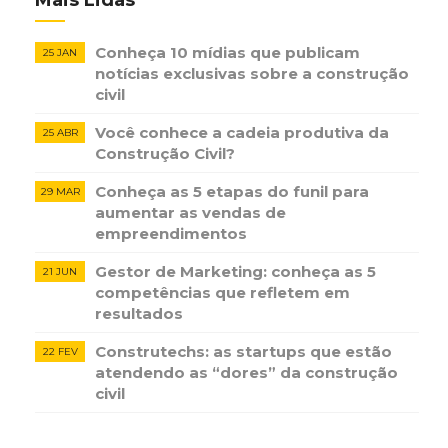
Mais Lidas
Conheça 10 mídias que publicam
25 JAN
notícias ​exclusivas sobre​ ​a construção​ ​
civil
Você conhece a cadeia produtiva da
25 ABR
Construção Civil?
Conheça as 5 etapas do funil para
29 MAR
aumentar as vendas de
empreendimentos
Gestor de Marketing: conheça as 5
21 JUN
competências que refletem em
resultados
Construtechs: as startups que estão
22 FEV
atendendo as “dores” da construção
civil