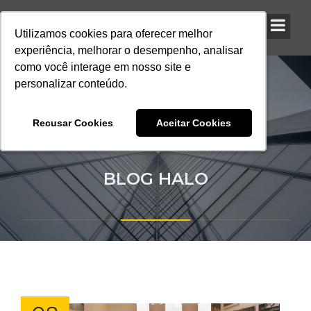
Utilizamos cookies para oferecer melhor
Utilizamos cookies para oferecer melhor
Utilizamos cookies para oferecer melhor
experiência, melhorar o desempenho, analisar
experiência, melhorar o desempenho, analisar
experiência, melhorar o desempenho, analisar
como você interage em nosso site e
como você interage em nosso site e
como você interage em nosso site e
personalizar conteúdo.
personalizar conteúdo.
personalizar conteúdo.
Recusar Cookies
Recusar Cookies
Recusar Cookies
Aceitar Cookies
Aceitar Cookies
Aceitar Cookies
BLOG HALO