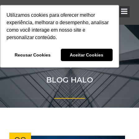
Utilizamos cookies para oferecer melhor
Utilizamos cookies para oferecer melhor
Utilizamos cookies para oferecer melhor
experiência, melhorar o desempenho, analisar
experiência, melhorar o desempenho, analisar
experiência, melhorar o desempenho, analisar
como você interage em nosso site e
como você interage em nosso site e
como você interage em nosso site e
personalizar conteúdo.
personalizar conteúdo.
personalizar conteúdo.
Recusar Cookies
Recusar Cookies
Recusar Cookies
Aceitar Cookies
Aceitar Cookies
Aceitar Cookies
BLOG HALO