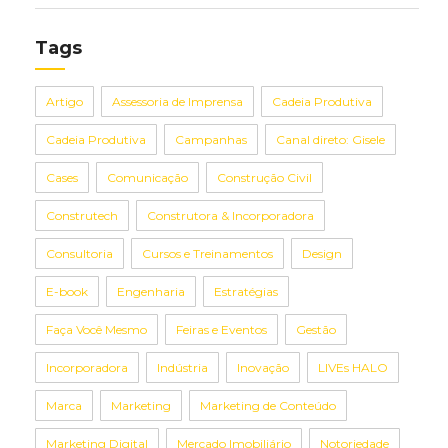
Tags
Artigo
Assessoria de Imprensa
Cadeia Produtiva
Cadeia Produtiva
Campanhas
Canal direto: Gisele
Cases
Comunicação
Construção Civil
Construtech
Construtora & Incorporadora
Consultoria
Cursos e Treinamentos
Design
E-book
Engenharia
Estratégias
Faça Você Mesmo
Feiras e Eventos
Gestão
Incorporadora
Indústria
Inovação
LIVEs HALO
Marca
Marketing
Marketing de Conteúdo
Marketing Digital
Mercado Imobiliário
Notoriedade