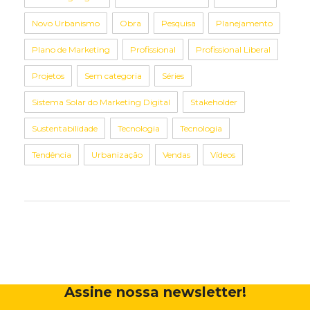
Novo Urbanismo
Obra
Pesquisa
Planejamento
Plano de Marketing
Profissional
Profissional Liberal
Projetos
Sem categoria
Séries
Sistema Solar do Marketing Digital
Stakeholder
Sustentabilidade
Tecnologia
Tecnologia
Tendência
Urbanização
Vendas
Vídeos
Assine nossa newsletter!