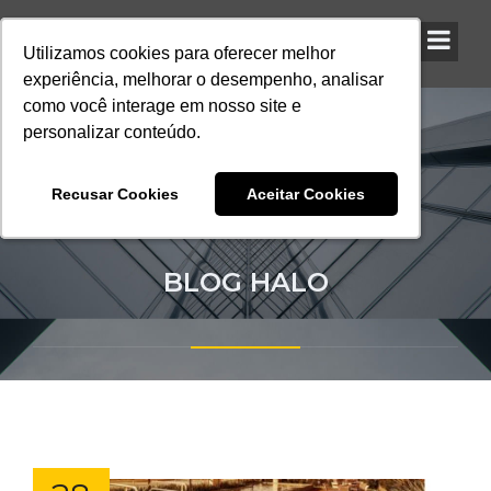
Utilizamos cookies para oferecer melhor
Utilizamos cookies para oferecer melhor
Utilizamos cookies para oferecer melhor
experiência, melhorar o desempenho, analisar
experiência, melhorar o desempenho, analisar
experiência, melhorar o desempenho, analisar
como você interage em nosso site e
como você interage em nosso site e
como você interage em nosso site e
personalizar conteúdo.
personalizar conteúdo.
personalizar conteúdo.
Recusar Cookies
Recusar Cookies
Recusar Cookies
Aceitar Cookies
Aceitar Cookies
Aceitar Cookies
BLOG HALO