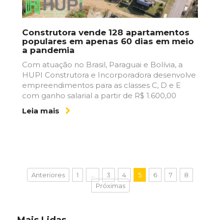
Construtora vende 128 apartamentos
populares em apenas 60 dias em meio
a pandemia
Com atuação no Brasil, Paraguai e Bolívia, a
HUPI Construtora e Incorporadora desenvolve
empreendimentos para as classes C, D e E
com ganho salarial a partir de R$ 1.600,00
Leia mais
Anteriores
1
…
3
4
5
6
7
8
Próximas