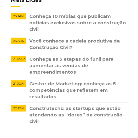
Mais Lidas
Conheça 10 mídias que publicam
25 JAN
notícias ​exclusivas sobre​ ​a construção​ ​
civil
Você conhece a cadeia produtiva da
25 ABR
Construção Civil?
Conheça as 5 etapas do funil para
29 MAR
aumentar as vendas de
empreendimentos
Gestor de Marketing: conheça as 5
21 JUN
competências que refletem em
resultados
Construtechs: as startups que estão
22 FEV
atendendo as “dores” da construção
civil