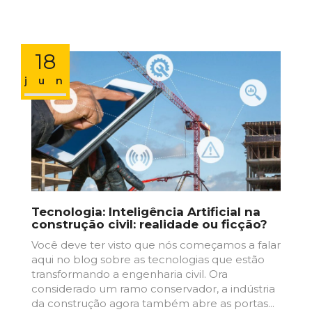
18
jun
Tecnologia: Inteligência Artificial na
construção civil: realidade ou ficção?
Você deve ter visto que nós começamos a falar
aqui no blog sobre as tecnologias que estão
transformando a engenharia civil. Ora
considerado um ramo conservador, a indústria
da construção agora também abre as portas...