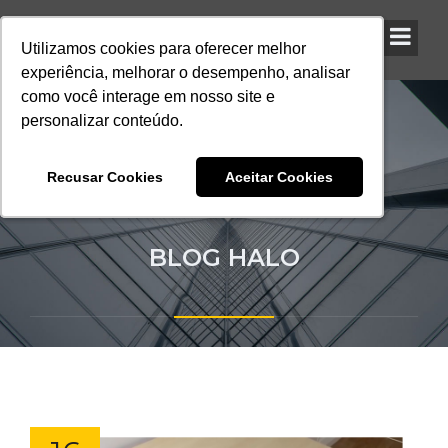
Utilizamos cookies para oferecer melhor
Utilizamos cookies para oferecer melhor
Utilizamos cookies para oferecer melhor
experiência, melhorar o desempenho, analisar
experiência, melhorar o desempenho, analisar
experiência, melhorar o desempenho, analisar
como você interage em nosso site e
como você interage em nosso site e
como você interage em nosso site e
personalizar conteúdo.
personalizar conteúdo.
personalizar conteúdo.
Recusar Cookies
Recusar Cookies
Recusar Cookies
Aceitar Cookies
Aceitar Cookies
Aceitar Cookies
BLOG HALO