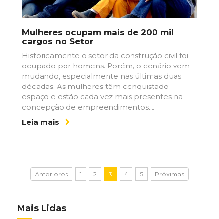
Mulheres ocupam mais de 200 mil
cargos no Setor
Historicamente o setor da construção civil foi
ocupado por homens. Porém, o cenário vem
mudando, especialmente nas últimas duas
décadas. As mulheres têm conquistado
espaço e estão cada vez mais presentes na
concepção de empreendimentos,...
Leia mais
Anteriores
1
2
3
4
5
Próximas
Mais Lidas